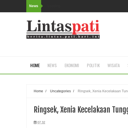
News
Loading...
HOME
NEWS
EKONOMI
POLITIK
WISATA
Home
/
Uncategories
/
Ringsek, Xenia Kecelakaan Tun
Ringsek, Xenia Kecelakaan Tung
07.32