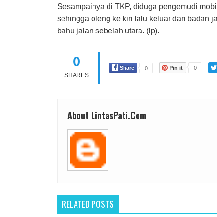
Sesampainya di TKP, diduga pengemudi mobil 
sehingga oleng ke kiri lalu keluar dari badan j
bahu jalan sebelah utara. (lp).
0
Share
Pin it
0
0
SHARES
About LintasPati.Com
RELATED POSTS