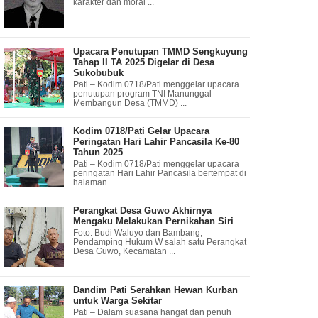
karakter dan moral ...
Upacara Penutupan TMMD Sengkuyung
Tahap II TA 2025 Digelar di Desa
Sukobubuk
Pati – Kodim 0718/Pati menggelar upacara
penutupan program TNI Manunggal
Membangun Desa (TMMD) ...
Kodim 0718/Pati Gelar Upacara
Peringatan Hari Lahir Pancasila Ke-80
Tahun 2025
Pati – Kodim 0718/Pati menggelar upacara
peringatan Hari Lahir Pancasila bertempat di
halaman ...
Perangkat Desa Guwo Akhirnya
Mengaku Melakukan Pernikahan Siri
Foto: Budi Waluyo dan Bambang,
Pendamping Hukum W salah satu Perangkat
Desa Guwo, Kecamatan ...
Dandim Pati Serahkan Hewan Kurban
untuk Warga Sekitar
Pati – Dalam suasana hangat dan penuh