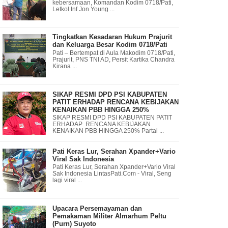
kebersamaan, Komandan Kodim 0718/Pati,
Letkol Inf Jon Young ...
Tingkatkan Kesadaran Hukum Prajurit
dan Keluarga Besar Kodim 0718/Pati
Pati – Bertempat di Aula Makodim 0718/Pati,
Prajurit, PNS TNI AD, Persit Kartika Chandra
Kirana ...
SIKAP RESMI DPD PSI KABUPATEN
PATIT ERHADAP RENCANA KEBIJAKAN
KENAIKAN PBB HINGGA 250%
SIKAP RESMI DPD PSI KABUPATEN PATIT
ERHADAP RENCANA KEBIJAKAN
KENAIKAN PBB HINGGA 250% Partai ...
Pati Keras Lur, Serahan Xpander+Vario
Viral Sak Indonesia
Pati Keras Lur, Serahan Xpander+Vario Viral
Sak Indonesia LintasPati.Com - Viral, Seng
lagi viral ...
Upacara Persemayaman dan
Pemakaman Militer Almarhum Peltu
(Purn) Suyoto