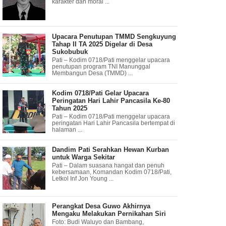
karakter dan moral ...
Upacara Penutupan TMMD Sengkuyung
Tahap II TA 2025 Digelar di Desa
Sukobubuk
Pati – Kodim 0718/Pati menggelar upacara
penutupan program TNI Manunggal
Membangun Desa (TMMD) ...
Kodim 0718/Pati Gelar Upacara
Peringatan Hari Lahir Pancasila Ke-80
Tahun 2025
Pati – Kodim 0718/Pati menggelar upacara
peringatan Hari Lahir Pancasila bertempat di
halaman ...
Dandim Pati Serahkan Hewan Kurban
untuk Warga Sekitar
Pati – Dalam suasana hangat dan penuh
kebersamaan, Komandan Kodim 0718/Pati,
Letkol Inf Jon Young ...
Perangkat Desa Guwo Akhirnya
Mengaku Melakukan Pernikahan Siri
Foto: Budi Waluyo dan Bambang,