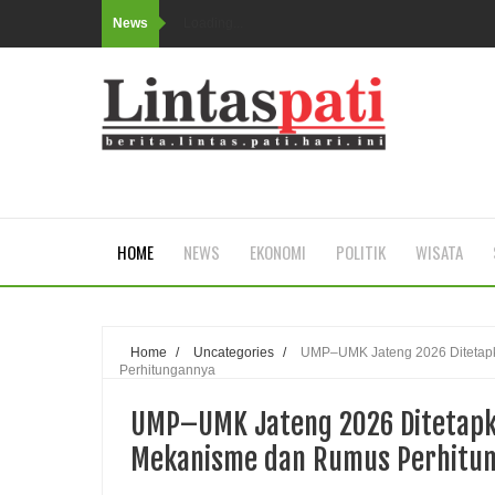
News
Loading...
HOME
NEWS
EKONOMI
POLITIK
WISATA
Home
/
Uncategories
/
UMP–UMK Jateng 2026 Ditetapk
Perhitungannya
UMP–UMK Jateng 2026 Ditetapka
Mekanisme dan Rumus Perhitu