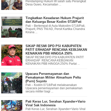
Pendamping Hukum W salah satu Perangkat
Desa Guwo, Kecamatan ...
Tingkatkan Kesadaran Hukum Prajurit
dan Keluarga Besar Kodim 0718/Pati
Pati – Bertempat di Aula Makodim 0718/Pati,
Prajurit, PNS TNI AD, Persit Kartika Chandra
Kirana ...
SIKAP RESMI DPD PSI KABUPATEN
PATIT ERHADAP RENCANA KEBIJAKAN
KENAIKAN PBB HINGGA 250%
SIKAP RESMI DPD PSI KABUPATEN PATIT
ERHADAP RENCANA KEBIJAKAN
KENAIKAN PBB HINGGA 250% Partai ...
Upacara Persemayaman dan
Pemakaman Militer Almarhum Peltu
(Purn) Suyoto
Pati – Kodim 0718/Pati melaksanakan
Upacara persemayaman dan pemakaman
secara militer bagi ...
Pati Keras Lur, Serahan Xpander+Vario
Viral Sak Indonesia
Pati Keras Lur, Serahan Xpander+Vario Viral