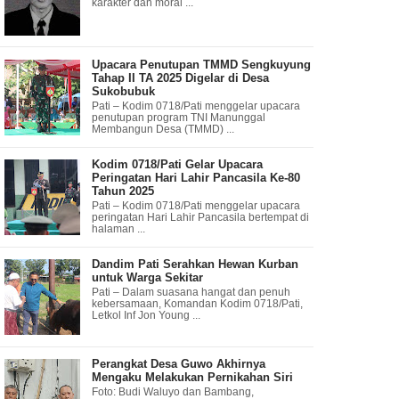
karakter dan moral ...
Upacara Penutupan TMMD Sengkuyung
Tahap II TA 2025 Digelar di Desa
Sukobubuk
Pati – Kodim 0718/Pati menggelar upacara
penutupan program TNI Manunggal
Membangun Desa (TMMD) ...
Kodim 0718/Pati Gelar Upacara
Peringatan Hari Lahir Pancasila Ke-80
Tahun 2025
Pati – Kodim 0718/Pati menggelar upacara
peringatan Hari Lahir Pancasila bertempat di
halaman ...
Dandim Pati Serahkan Hewan Kurban
untuk Warga Sekitar
Pati – Dalam suasana hangat dan penuh
kebersamaan, Komandan Kodim 0718/Pati,
Letkol Inf Jon Young ...
Perangkat Desa Guwo Akhirnya
Mengaku Melakukan Pernikahan Siri
Foto: Budi Waluyo dan Bambang,