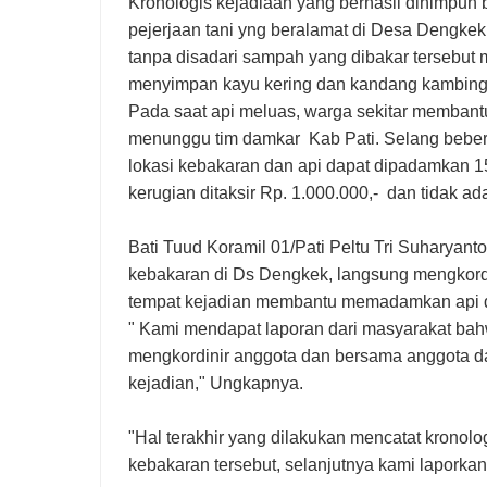
Kronologis kejadiaan yang berhasil dihimpun b
pejerjaan tani yng beralamat di Desa Dengk
tanpa disadari sampah yang dibakar tersebu
menyimpan kayu kering dan kandang kambing
Pada saat api meluas, warga sekitar memban
menunggu tim damkar Kab Pati. Selang beber
lokasi kebakaran dan api dapat dipadamkan 1
kerugian ditaksir Rp. 1.000.000,- dan tidak ad
Bati Tuud Koramil 01/Pati Peltu Tri Suharyant
kebakaran di Ds Dengkek, langsung mengkordi
tempat kejadian membantu memadamkan api d
" Kami mendapat laporan dari masyarakat ba
mengkordinir anggota dan bersama anggota da
kejadian," Ungkapnya.
"Hal terakhir yang dilakukan mencatat kronolo
kebakaran tersebut, selanjutnya kami lapork