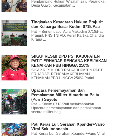
Pendamping Hukum W salah satu Perangkat
Desa Guwo, Kecamatan ...
Tingkatkan Kesadaran Hukum Prajurit
dan Keluarga Besar Kodim 0718/Pati
Pati – Bertempat di Aula Makodim 0718/Pati,
Prajurit, PNS TNI AD, Persit Kartika Chandra
Kirana ...
SIKAP RESMI DPD PSI KABUPATEN
PATIT ERHADAP RENCANA KEBIJAKAN
KENAIKAN PBB HINGGA 250%
SIKAP RESMI DPD PSI KABUPATEN PATIT
ERHADAP RENCANA KEBIJAKAN
KENAIKAN PBB HINGGA 250% Partai ...
Upacara Persemayaman dan
Pemakaman Militer Almarhum Peltu
(Purn) Suyoto
Pati – Kodim 0718/Pati melaksanakan
Upacara persemayaman dan pemakaman
secara militer bagi ...
Pati Keras Lur, Serahan Xpander+Vario
Viral Sak Indonesia
Pati Keras Lur, Serahan Xpander+Vario Viral