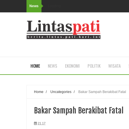
News
Loading...
HOME
NEWS
EKONOMI
POLITIK
WISATA
Home
/
Uncategories
/
Bakar Sampah Berakibat Fatal
Bakar Sampah Berakibat Fatal
21.17