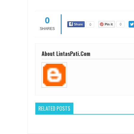
0
Share
Pin it
0
0
SHARES
About LintasPati.Com
RELATED POSTS