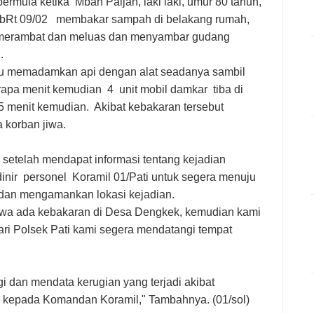
ermula ketika Mbah Paijah, laki laki, umur 80 tahun,
ekbRt 09/02 membakar sampah di belakang rumah,
t merambat dan meluas dan menyambar gudang
.
tu memadamkan api dengan alat seadanya sambil
apa menit kemudian 4 unit mobil damkar tiba di
5 menit kemudian. Akibat kebakaran tersebut
a korban jiwa.
o setelah mendapat informasi tentang kejadian
nir personel Koramil 01/Pati untuk segera menuju
an mengamankan lokasi kejadian.
hwa ada kebakaran di Desa Dengkek, kemudian kami
ri Polsek Pati kami segera mendatangi tempat
gi dan mendata kerugian yang terjadi akibat
an kepada Komandan Koramil," Tambahnya. (01/sol)