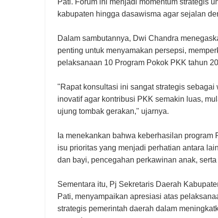
Pati. Forum ini menjadi momentum strategis u
kabupaten hingga dasawisma agar sejalan d
Dalam sambutannya, Dwi Chandra menegask
penting untuk menyamakan persepsi, memperku
pelaksanaan 10 Program Pokok PKK tahun 20
"Rapat konsultasi ini sangat strategis seba
inovatif agar kontribusi PKK semakin luas, mu
ujung tombak gerakan," ujarnya.
Ia menekankan bahwa keberhasilan program P
isu prioritas yang menjadi perhatian antara l
dan bayi, pencegahan perkawinan anak, serta 
Sementara itu, Pj Sekretaris Daerah Kabupaten
Pati, menyampaikan apresiasi atas pelaksan
strategis pemerintah daerah dalam meningkat