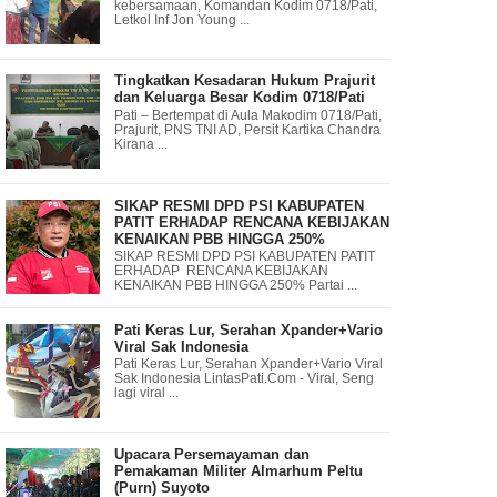
kebersamaan, Komandan Kodim 0718/Pati,
Letkol Inf Jon Young ...
Tingkatkan Kesadaran Hukum Prajurit
dan Keluarga Besar Kodim 0718/Pati
Pati – Bertempat di Aula Makodim 0718/Pati,
Prajurit, PNS TNI AD, Persit Kartika Chandra
Kirana ...
SIKAP RESMI DPD PSI KABUPATEN
PATIT ERHADAP RENCANA KEBIJAKAN
KENAIKAN PBB HINGGA 250%
SIKAP RESMI DPD PSI KABUPATEN PATIT
ERHADAP RENCANA KEBIJAKAN
KENAIKAN PBB HINGGA 250% Partai ...
Pati Keras Lur, Serahan Xpander+Vario
Viral Sak Indonesia
Pati Keras Lur, Serahan Xpander+Vario Viral
Sak Indonesia LintasPati.Com - Viral, Seng
lagi viral ...
Upacara Persemayaman dan
Pemakaman Militer Almarhum Peltu
(Purn) Suyoto