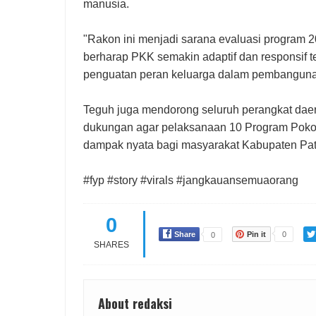
manusia.
"Rakon ini menjadi sarana evaluasi program 
berharap PKK semakin adaptif dan responsif te
penguatan peran keluarga dalam pembangunan
Teguh juga mendorong seluruh perangkat dae
dukungan agar pelaksanaan 10 Program Poko
dampak nyata bagi masyarakat Kabupaten Pat
#fyp #story #virals #jangkauansemuaorang
0
Share
Pin it
0
0
SHARES
About redaksi