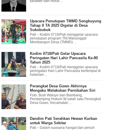
karakter dan moral ...
Upacara Penutupan TMMD Sengkuyung
Tahap II TA 2025 Digelar di Desa
Sukobubuk
Pati – Kodim 0718/Pati menggelar upacara
penutupan program TNI Manunggal
Membangun Desa (TMMD) ...
Kodim 0718/Pati Gelar Upacara
Peringatan Hari Lahir Pancasila Ke-80
Tahun 2025
Pati – Kodim 0718/Pati menggelar upacara
peringatan Hari Lahir Pancasila bertempat di
halaman ...
Perangkat Desa Guwo Akhirnya
Mengaku Melakukan Pernikahan Siri
Foto: Budi Waluyo dan Bambang,
Pendamping Hukum W salah satu Perangkat
Desa Guwo, Kecamatan ...
Dandim Pati Serahkan Hewan Kurban
untuk Warga Sekitar
Pati – Dalam suasana hangat dan penuh