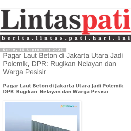
Senin, 15 September 2025
Pagar Laut Beton di Jakarta Utara Jadi
Polemik, DPR: Rugikan Nelayan dan
Warga Pesisir
𝗣𝗮𝗴𝗮𝗿 𝗟𝗮𝘂𝘁 𝗕𝗲𝘁𝗼𝗻 𝗱𝗶 𝗝𝗮𝗸𝗮𝗿𝘁𝗮 𝗨𝘁𝗮𝗿𝗮 𝗝𝗮𝗱𝗶 𝗣𝗼𝗹𝗲𝗺𝗶𝗸,
𝗗𝗣𝗥: 𝗥𝘂𝗴𝗶𝗸𝗮𝗻 𝗡𝗲𝗹𝗮𝘆𝗮𝗻 𝗱𝗮𝗻 𝗪𝗮𝗿𝗴𝗮 𝗣𝗲𝘀𝗶𝘀𝗶𝗿