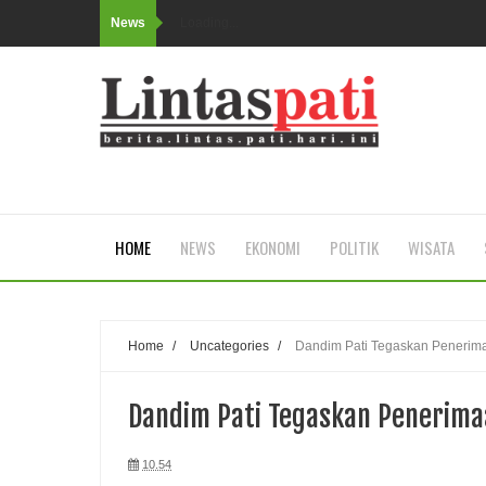
News
Loading...
HOME
NEWS
EKONOMI
POLITIK
WISATA
Home
/
Uncategories
/
Dandim Pati Tegaskan Penerimaa
Dandim Pati Tegaskan Penerimaa
10.54