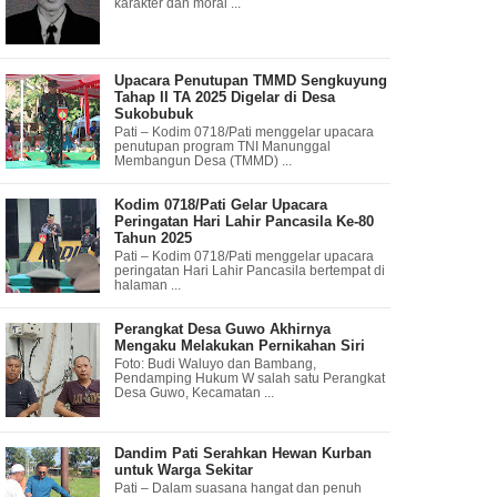
karakter dan moral ...
Upacara Penutupan TMMD Sengkuyung
Tahap II TA 2025 Digelar di Desa
Sukobubuk
Pati – Kodim 0718/Pati menggelar upacara
penutupan program TNI Manunggal
Membangun Desa (TMMD) ...
Kodim 0718/Pati Gelar Upacara
Peringatan Hari Lahir Pancasila Ke-80
Tahun 2025
Pati – Kodim 0718/Pati menggelar upacara
peringatan Hari Lahir Pancasila bertempat di
halaman ...
Perangkat Desa Guwo Akhirnya
Mengaku Melakukan Pernikahan Siri
Foto: Budi Waluyo dan Bambang,
Pendamping Hukum W salah satu Perangkat
Desa Guwo, Kecamatan ...
Dandim Pati Serahkan Hewan Kurban
untuk Warga Sekitar
Pati – Dalam suasana hangat dan penuh