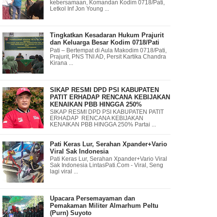
kebersamaan, Komandan Kodim 0718/Pati,
Letkol Inf Jon Young ...
Tingkatkan Kesadaran Hukum Prajurit
dan Keluarga Besar Kodim 0718/Pati
Pati – Bertempat di Aula Makodim 0718/Pati,
Prajurit, PNS TNI AD, Persit Kartika Chandra
Kirana ...
SIKAP RESMI DPD PSI KABUPATEN
PATIT ERHADAP RENCANA KEBIJAKAN
KENAIKAN PBB HINGGA 250%
SIKAP RESMI DPD PSI KABUPATEN PATIT
ERHADAP RENCANA KEBIJAKAN
KENAIKAN PBB HINGGA 250% Partai ...
Pati Keras Lur, Serahan Xpander+Vario
Viral Sak Indonesia
Pati Keras Lur, Serahan Xpander+Vario Viral
Sak Indonesia LintasPati.Com - Viral, Seng
lagi viral ...
Upacara Persemayaman dan
Pemakaman Militer Almarhum Peltu
(Purn) Suyoto