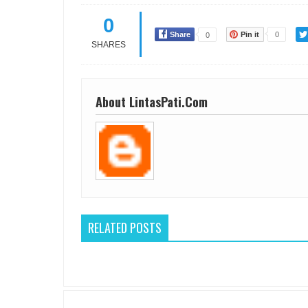
0
Share
Pin it
0
0
SHARES
About LintasPati.Com
RELATED POSTS