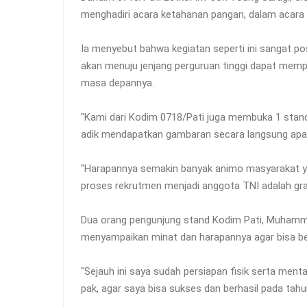
menghadiri acara ketahanan pangan, dalam acara in
Ia menyebut bahwa kegiatan seperti ini sangat posi
akan menuju jenjang perguruan tinggi dapat mem
masa depannya.
"Kami dari Kodim 0718/Pati juga membuka 1 stan
adik mendapatkan gambaran secara langsung apabi
"Harapannya semakin banyak animo masyarakat ya
proses rekrutmen menjadi anggota TNI adalah gra
Dua orang pengunjung stand Kodim Pati, Muhamm
menyampaikan minat dan harapannya agar bisa be
"Sejauh ini saya sudah persiapan fisik serta men
pak, agar saya bisa sukses dan berhasil pada tahu