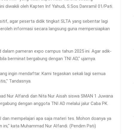
i diwakili oleh Kapten Inf Yahudi, S.Sos Danramil 01/Pati.
tif, agar peserta didik tingkat SLTA yang sebentar lagi
peroleh informasi secara langsung guna mempersiapkan
d dalam pameran expo campus tahun 2025 ini. Agar adik-
la berminat bergabung dengan TNI AD," ujarnya.
ng ingin mendaftar. Kami tegaskan sekali lagi semua
tis," Tandasnya.
ad Nur Alfandi dan Nita Nur Aisah siswa SMAN 1 Juwana
rgabung dengan anggota TNI AD melalui jalur Caba PK.
tal dan mempelajari apa saja materi tes. Mohon doanya ya
n ini," kata Muhammad Nur Alfandi. (Pendim Pati)