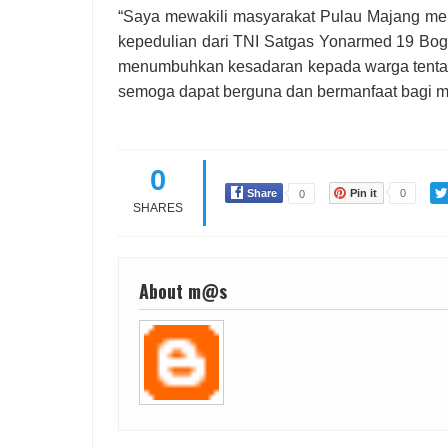
“Saya mewakili masyarakat Pulau Majang me
kepedulian dari TNI Satgas Yonarmed 19 Boga
menumbuhkan kesadaran kepada warga tentang
semoga dapat berguna dan bermanfaat bagi m
0
Share
Pin it
0
0
SHARES
About m@s