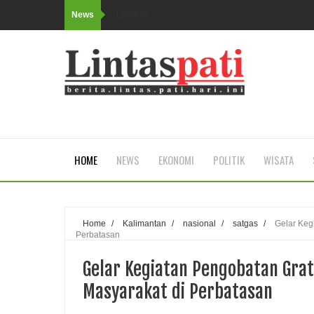
News
Loading...
HOME
NEWS
EKONOMI
POLITIK
WISATA
Home
/
Kalimantan
/
nasional
/
satgas
/
Gelar Keg
Perbatasan
Gelar Kegiatan Pengobatan Gra
Masyarakat di Perbatasan