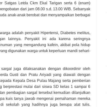
er Satgas Letda Ckm Ekal Tarigan serta 6 (enam)
pengobatan dari jam 08.00 s.d. 13.00 WIB. Sebanyak
, muda anak-anak berobat dan menyampaikan berbagai
arga adalah penyakit Hipertensi, Diabetes melitus,
gan lainnya. Penyakit ini ada karena seringnya
numan yang mengandung kafein, akibat pola hidup
 yang digunakan warga untuk keperluan mandi sehari-
argal juga dilaksanakan dengan dikoordinir oleh
rda Gusti dan Pratu Ariyadi yang diawali dengan
 kepada Kepala Desa Pulau Majang serta pemberian
ng berprestasi mulai dari siswa SD kelas 1 sampai 6
tan pembagian sargal tersebut kemudian dilanjutkan
upa kuis tanya jawab mengenai pemahaman mereka
i sekolah yang hadihnya juga berupa alat tulis.