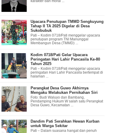
karakter dan moral ...
Upacara Penutupan TMMD Sengkuyung
Tahap II TA 2025 Digelar di Desa
Sukobubuk
Pati – Kodim 0718/Pati menggelar upacara
penutupan program TNI Manunggal
Membangun Desa (TMMD) ...
Kodim 0718/Pati Gelar Upacara
Peringatan Hari Lahir Pancasila Ke-80
Tahun 2025
Pati – Kodim 0718/Pati menggelar upacara
peringatan Hari Lahir Pancasila bertempat di
halaman ...
Perangkat Desa Guwo Akhirnya
Mengaku Melakukan Pernikahan Siri
Foto: Budi Waluyo dan Bambang,
Pendamping Hukum W salah satu Perangkat
Desa Guwo, Kecamatan ...
Dandim Pati Serahkan Hewan Kurban
untuk Warga Sekitar
Pati – Dalam suasana hangat dan penuh