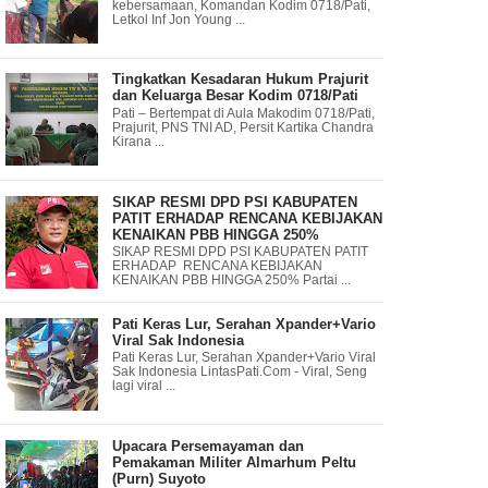
kebersamaan, Komandan Kodim 0718/Pati,
Letkol Inf Jon Young ...
Tingkatkan Kesadaran Hukum Prajurit
dan Keluarga Besar Kodim 0718/Pati
Pati – Bertempat di Aula Makodim 0718/Pati,
Prajurit, PNS TNI AD, Persit Kartika Chandra
Kirana ...
SIKAP RESMI DPD PSI KABUPATEN
PATIT ERHADAP RENCANA KEBIJAKAN
KENAIKAN PBB HINGGA 250%
SIKAP RESMI DPD PSI KABUPATEN PATIT
ERHADAP RENCANA KEBIJAKAN
KENAIKAN PBB HINGGA 250% Partai ...
Pati Keras Lur, Serahan Xpander+Vario
Viral Sak Indonesia
Pati Keras Lur, Serahan Xpander+Vario Viral
Sak Indonesia LintasPati.Com - Viral, Seng
lagi viral ...
Upacara Persemayaman dan
Pemakaman Militer Almarhum Peltu
(Purn) Suyoto