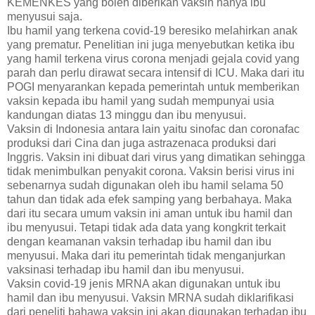
KEMENKES yang boleh diberikan vaksin hanya ibu
menyusui saja.
Ibu hamil yang terkena covid-19 beresiko melahirkan anak
yang prematur. Penelitian ini juga menyebutkan ketika ibu
yang hamil terkena virus corona menjadi gejala covid yang
parah dan perlu dirawat secara intensif di ICU. Maka dari itu
POGI menyarankan kepada pemerintah untuk memberikan
vaksin kepada ibu hamil yang sudah mempunyai usia
kandungan diatas 13 minggu dan ibu menyusui.
Vaksin di Indonesia antara lain yaitu sinofac dan coronafac
produksi dari Cina dan juga astrazenaca produksi dari
Inggris. Vaksin ini dibuat dari virus yang dimatikan sehingga
tidak menimbulkan penyakit corona. Vaksin berisi virus ini
sebenarnya sudah digunakan oleh ibu hamil selama 50
tahun dan tidak ada efek samping yang berbahaya. Maka
dari itu secara umum vaksin ini aman untuk ibu hamil dan
ibu menyusui. Tetapi tidak ada data yang kongkrit terkait
dengan keamanan vaksin terhadap ibu hamil dan ibu
menyusui. Maka dari itu pemerintah tidak menganjurkan
vaksinasi terhadap ibu hamil dan ibu menyusui.
Vaksin covid-19 jenis MRNA akan digunakan untuk ibu
hamil dan ibu menyusui. Vaksin MRNA sudah diklarifikasi
dari peneliti bahawa vaksin ini akan digunakan terhadap ibu