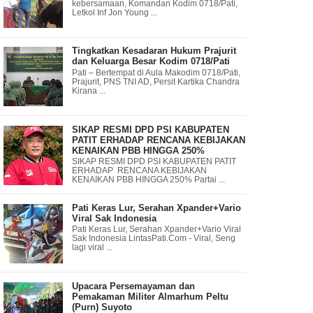
kebersamaan, Komandan Kodim 0718/Pati,
Letkol Inf Jon Young ...
Tingkatkan Kesadaran Hukum Prajurit
dan Keluarga Besar Kodim 0718/Pati
Pati – Bertempat di Aula Makodim 0718/Pati,
Prajurit, PNS TNI AD, Persit Kartika Chandra
Kirana ...
SIKAP RESMI DPD PSI KABUPATEN
PATIT ERHADAP RENCANA KEBIJAKAN
KENAIKAN PBB HINGGA 250%
SIKAP RESMI DPD PSI KABUPATEN PATIT
ERHADAP RENCANA KEBIJAKAN
KENAIKAN PBB HINGGA 250% Partai ...
Pati Keras Lur, Serahan Xpander+Vario
Viral Sak Indonesia
Pati Keras Lur, Serahan Xpander+Vario Viral
Sak Indonesia LintasPati.Com - Viral, Seng
lagi viral ...
Upacara Persemayaman dan
Pemakaman Militer Almarhum Peltu
(Purn) Suyoto