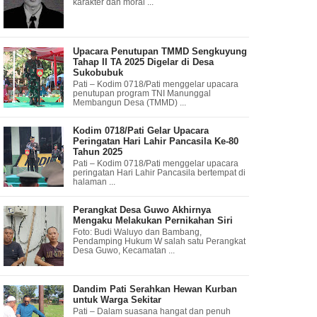
karakter dan moral ...
Upacara Penutupan TMMD Sengkuyung
Tahap II TA 2025 Digelar di Desa
Sukobubuk
Pati – Kodim 0718/Pati menggelar upacara
penutupan program TNI Manunggal
Membangun Desa (TMMD) ...
Kodim 0718/Pati Gelar Upacara
Peringatan Hari Lahir Pancasila Ke-80
Tahun 2025
Pati – Kodim 0718/Pati menggelar upacara
peringatan Hari Lahir Pancasila bertempat di
halaman ...
Perangkat Desa Guwo Akhirnya
Mengaku Melakukan Pernikahan Siri
Foto: Budi Waluyo dan Bambang,
Pendamping Hukum W salah satu Perangkat
Desa Guwo, Kecamatan ...
Dandim Pati Serahkan Hewan Kurban
untuk Warga Sekitar
Pati – Dalam suasana hangat dan penuh