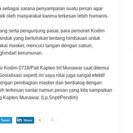
una sebagai sarana penyampaian suatu pesan agar
baik oleh masyarakat karena terkesan lebih humanis.
ng serta pengunjung pasar, para personel Kodim
nduk yang bertuliskan tentang himbauan untuk
akai masker, mencuci tangan dengan sabun,
ghindari kerumunan.
si Kodim 0718/Pati Kapten Inf Munawar saat ditemui
sialisasi seperti ini saya nilai juga sangat efektif
dengan pembagian masker dan berdialog dengan
ih terkesan santai namun pesan yang kita sampaikan
ng Kapten Munawar. (Lp.Snpt/Pendim)
Tweet
Share
0