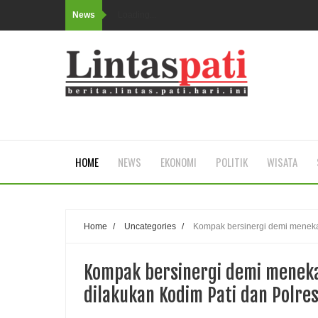
News
Loading...
HOME
NEWS
EKONOMI
POLITIK
WISATA
Home
/
Uncategories
/
Kompak bersinergi demi menekan
Kompak bersinergi demi menekan
dilakukan Kodim Pati dan Polres