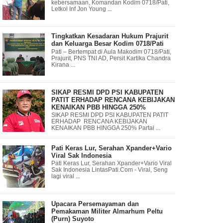
kebersamaan, Komandan Kodim 0718/Pati,
Letkol Inf Jon Young ...
Tingkatkan Kesadaran Hukum Prajurit
dan Keluarga Besar Kodim 0718/Pati
Pati – Bertempat di Aula Makodim 0718/Pati,
Prajurit, PNS TNI AD, Persit Kartika Chandra
Kirana ...
SIKAP RESMI DPD PSI KABUPATEN
PATIT ERHADAP RENCANA KEBIJAKAN
KENAIKAN PBB HINGGA 250%
SIKAP RESMI DPD PSI KABUPATEN PATIT
ERHADAP RENCANA KEBIJAKAN
KENAIKAN PBB HINGGA 250% Partai ...
Pati Keras Lur, Serahan Xpander+Vario
Viral Sak Indonesia
Pati Keras Lur, Serahan Xpander+Vario Viral
Sak Indonesia LintasPati.Com - Viral, Seng
lagi viral ...
Upacara Persemayaman dan
Pemakaman Militer Almarhum Peltu
(Purn) Suyoto