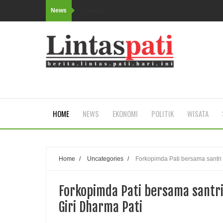
News
Loading...
HOME
NEWS
EKONOMI
POLITIK
WISATA
Home
/
Uncategories
/
Forkopimda Pati bersama santri 
Forkopimda Pati bersama santri
Giri Dharma Pati