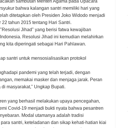
bacakan sambutan Menteri Agama pada Upacara
ersyukur bahwa kalangan santri memiliki hari yang
telah ditetapkan oleh Presiden Joko Widodo menjadi
 22 tahun 2015 tentang Hari Santri.
"Resolusi Jihad" yang berisi fatwa kewajiban
ndonesia. Resolusi Jihad ini kemudian melahirkan
ng kita diperingati sebagai Hari Pahlawan.
p santri untuk mensosialisasikan protokol
nghadapi pandemi yang telah terjadi, dengan
tangan, memakai masker dan menjaga jarak. Peran
a di masyarakat," Ungkap Bupati.
tren yang berhasil melakukan upaya pencegahan,
mi Covid-19 menjadi bukti nyata bahwa pesantren
yebaran. Modal utamanya adalah tradisi
para santri, keteladanan dan sikap kehati-hatian kiai