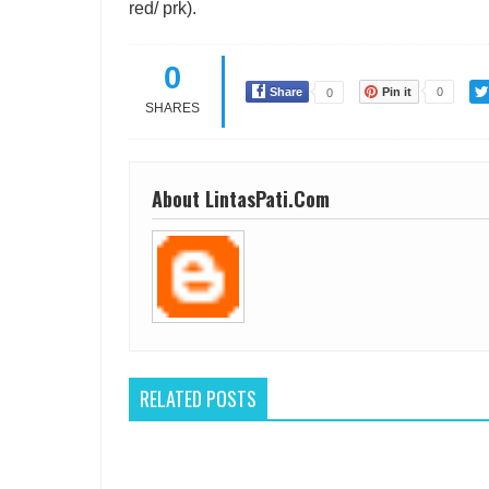
red/ prk).
0
Share
Pin it
0
0
SHARES
About LintasPati.Com
RELATED POSTS