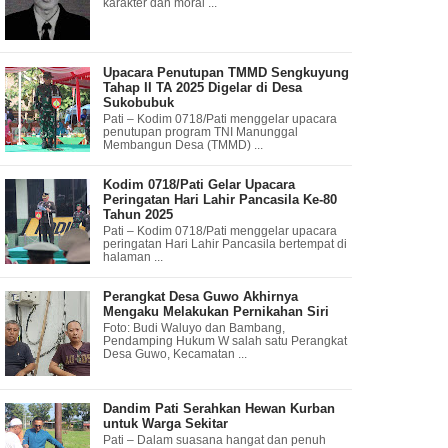
karakter dan moral ...
Upacara Penutupan TMMD Sengkuyung
Tahap II TA 2025 Digelar di Desa
Sukobubuk
Pati – Kodim 0718/Pati menggelar upacara
penutupan program TNI Manunggal
Membangun Desa (TMMD) ...
Kodim 0718/Pati Gelar Upacara
Peringatan Hari Lahir Pancasila Ke-80
Tahun 2025
Pati – Kodim 0718/Pati menggelar upacara
peringatan Hari Lahir Pancasila bertempat di
halaman ...
Perangkat Desa Guwo Akhirnya
Mengaku Melakukan Pernikahan Siri
Foto: Budi Waluyo dan Bambang,
Pendamping Hukum W salah satu Perangkat
Desa Guwo, Kecamatan ...
Dandim Pati Serahkan Hewan Kurban
untuk Warga Sekitar
Pati – Dalam suasana hangat dan penuh