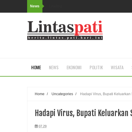
News
Loading...
HOME
NEWS
EKONOMI
POLITIK
WISATA
Home
/
Uncategories
/
Hadapi Virus, Bupati Keluarkan 
Hadapi Virus, Bupati Keluarkan 
07.29