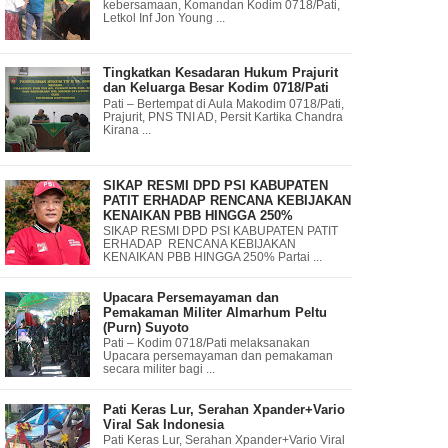
kebersamaan, Komandan Kodim 0718/Pati,
Letkol Inf Jon Young ...
Tingkatkan Kesadaran Hukum Prajurit
dan Keluarga Besar Kodim 0718/Pati
Pati – Bertempat di Aula Makodim 0718/Pati,
Prajurit, PNS TNI AD, Persit Kartika Chandra
Kirana ...
SIKAP RESMI DPD PSI KABUPATEN
PATIT ERHADAP RENCANA KEBIJAKAN
KENAIKAN PBB HINGGA 250%
SIKAP RESMI DPD PSI KABUPATEN PATIT
ERHADAP RENCANA KEBIJAKAN
KENAIKAN PBB HINGGA 250% Partai ...
Upacara Persemayaman dan
Pemakaman Militer Almarhum Peltu
(Purn) Suyoto
Pati – Kodim 0718/Pati melaksanakan
Upacara persemayaman dan pemakaman
secara militer bagi ...
Pati Keras Lur, Serahan Xpander+Vario
Viral Sak Indonesia
Pati Keras Lur, Serahan Xpander+Vario Viral