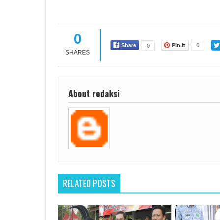
0
Share
Pin it
0
0
SHARES
About redaksi
RELATED POSTS