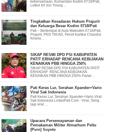
kebersamaan, Komandan Kodim 0718/Pati,
Letkol Inf Jon Young ...
Tingkatkan Kesadaran Hukum Prajurit
dan Keluarga Besar Kodim 0718/Pati
Pati – Bertempat di Aula Makodim 0718/Pati,
Prajurit, PNS TNI AD, Persit Kartika Chandra
Kirana ...
SIKAP RESMI DPD PSI KABUPATEN
PATIT ERHADAP RENCANA KEBIJAKAN
KENAIKAN PBB HINGGA 250%
SIKAP RESMI DPD PSI KABUPATEN PATIT
ERHADAP RENCANA KEBIJAKAN
KENAIKAN PBB HINGGA 250% Partai ...
Pati Keras Lur, Serahan Xpander+Vario
Viral Sak Indonesia
Pati Keras Lur, Serahan Xpander+Vario Viral
Sak Indonesia LintasPati.Com - Viral, Seng
lagi viral ...
Upacara Persemayaman dan
Pemakaman Militer Almarhum Peltu
(Purn) Suyoto