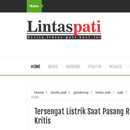
News
Loading...
HOME
NEWS
EKONOMI
POLITIK
WISATA
Home
/
berita pati
/
gembong
/
lintas pati
/
pati
/
Kritis
Tersengat Listrik Saat Pasang
Kritis