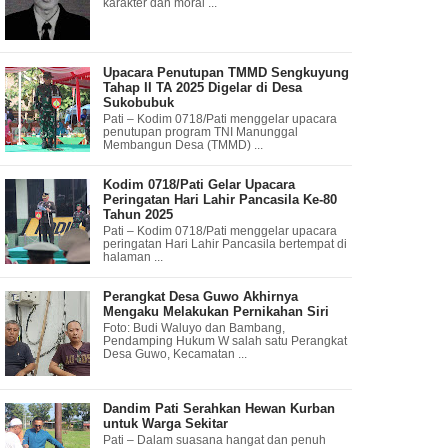
karakter dan moral ...
Upacara Penutupan TMMD Sengkuyung
Tahap II TA 2025 Digelar di Desa
Sukobubuk
Pati – Kodim 0718/Pati menggelar upacara
penutupan program TNI Manunggal
Membangun Desa (TMMD) ...
Kodim 0718/Pati Gelar Upacara
Peringatan Hari Lahir Pancasila Ke-80
Tahun 2025
Pati – Kodim 0718/Pati menggelar upacara
peringatan Hari Lahir Pancasila bertempat di
halaman ...
Perangkat Desa Guwo Akhirnya
Mengaku Melakukan Pernikahan Siri
Foto: Budi Waluyo dan Bambang,
Pendamping Hukum W salah satu Perangkat
Desa Guwo, Kecamatan ...
Dandim Pati Serahkan Hewan Kurban
untuk Warga Sekitar
Pati – Dalam suasana hangat dan penuh