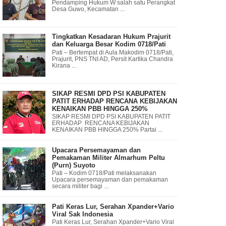
Pendamping Hukum W salah satu Perangkat
Desa Guwo, Kecamatan ...
Tingkatkan Kesadaran Hukum Prajurit
dan Keluarga Besar Kodim 0718/Pati
Pati – Bertempat di Aula Makodim 0718/Pati,
Prajurit, PNS TNI AD, Persit Kartika Chandra
Kirana ...
SIKAP RESMI DPD PSI KABUPATEN
PATIT ERHADAP RENCANA KEBIJAKAN
KENAIKAN PBB HINGGA 250%
SIKAP RESMI DPD PSI KABUPATEN PATIT
ERHADAP RENCANA KEBIJAKAN
KENAIKAN PBB HINGGA 250% Partai ...
Upacara Persemayaman dan
Pemakaman Militer Almarhum Peltu
(Purn) Suyoto
Pati – Kodim 0718/Pati melaksanakan
Upacara persemayaman dan pemakaman
secara militer bagi ...
Pati Keras Lur, Serahan Xpander+Vario
Viral Sak Indonesia
Pati Keras Lur, Serahan Xpander+Vario Viral