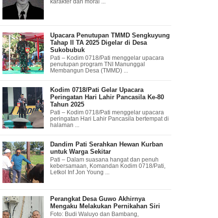
karakter dan moral ...
Upacara Penutupan TMMD Sengkuyung
Tahap II TA 2025 Digelar di Desa
Sukobubuk
Pati – Kodim 0718/Pati menggelar upacara
penutupan program TNI Manunggal
Membangun Desa (TMMD) ...
Kodim 0718/Pati Gelar Upacara
Peringatan Hari Lahir Pancasila Ke-80
Tahun 2025
Pati – Kodim 0718/Pati menggelar upacara
peringatan Hari Lahir Pancasila bertempat di
halaman ...
Dandim Pati Serahkan Hewan Kurban
untuk Warga Sekitar
Pati – Dalam suasana hangat dan penuh
kebersamaan, Komandan Kodim 0718/Pati,
Letkol Inf Jon Young ...
Perangkat Desa Guwo Akhirnya
Mengaku Melakukan Pernikahan Siri
Foto: Budi Waluyo dan Bambang,