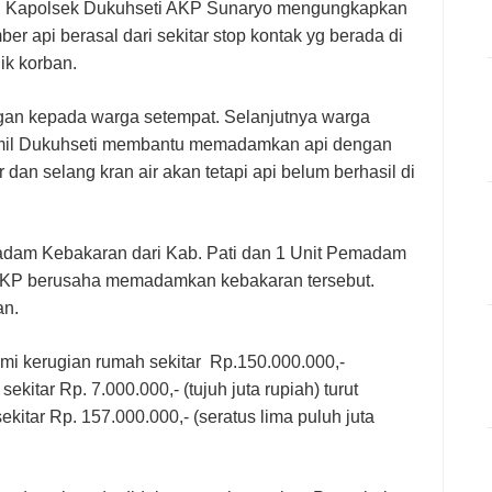
lui Kapolsek Dukuhseti AKP Sunaryo mengungkapkan
ber api berasal dari sekitar stop kontak yg berada di
ik korban.
gan kepada warga setempat. Selanjutnya warga
amil Dukuhseti membantu memadamkan api dengan
an selang kran air akan tetapi api belum berhasil di
madam Kebakaran dari Kab. Pati dan 1 Unit Pemadam
 TKP berusaha memadamkan kebakaran tersebut.
an.
mi kerugian rumah sekitar Rp.
150.000.000
,-
 sekitar Rp.
7.000.000
,- (tujuh juta rupiah) turut
sekitar Rp.
157.000.000
,- (seratus lima puluh juta