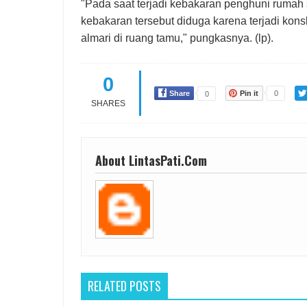
"Pada saat terjadi kebakaran penghuni rumah
kebakaran tersebut diduga karena terjadi konsl
almari di ruang tamu," pungkasnya. (lp).
0
Share
Pin it
0
0
SHARES
About LintasPati.Com
RELATED POSTS