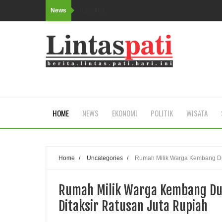
News
Loading...
HOME
NEWS
EKONOMI
POLITIK
WISATA
Home
/
Uncategories
/
Rumah Milik Warga Kembang Duk
Rumah Milik Warga Kembang Duk
Ditaksir Ratusan Juta Rupiah