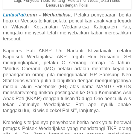
Lagi, Penyebar Hoax Tentang "Peletan" di Wedarijaksa Harus
Berurusan dengan Polisi
LintasPati
.com - Wedarijaksa
, Pelaku penyebaran berita
hoax di Medsos terkait pelaku penculikan anak yang terjadi
di Wilayah Kecamatan Wedarijaksa Kabupaten Pati,
mengaku menyesal telah menyebarkan kabar meresahkan
tersebut.
Kapolres Pati AKBP Uri Nartanti Istiwidayati melalui
Kapolsek Wedarijaksa AKP Teguh Heri Rusianto, SH
mengungkapkan, pelaku C seorang remaja 14 tahun.
"Modus Operandi (MO) pelaku adalah memfoto kejadian
penanganan orang gila menggunakan HP Samsung Neo
Star Duos warna putih dilanjutkan dengan mengunggahnya
melalui akun Facebook (FB) atas nama MANTO RIOTS
menshare/mengirimkan postingaan ke Grup Komunitas Asli
Anak Pati (KKAP) dengan tulisan 'Diduga Ono penculik wis
tekan Jatimulyo Wedarijaksa Pati ape nyulik anake
tanggaku lur, Iki wis dicekel Polisi'", lanjutnya.
Kronologis terjadinya penyebaran berita hoax yaitu berawal
petugas Polsek Wedarijaksa yang mendatangi TKP orang