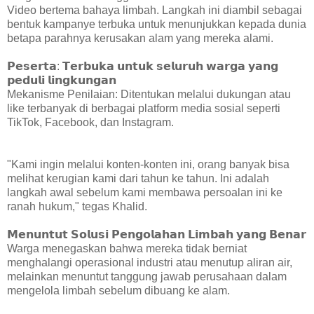
Video bertema bahaya limbah. Langkah ini diambil sebagai
bentuk kampanye terbuka untuk menunjukkan kepada dunia
betapa parahnya kerusakan alam yang mereka alami.
𝗣𝗲𝘀𝗲𝗿𝘁𝗮: 𝗧𝗲𝗿𝗯𝘂𝗸𝗮 𝘂𝗻𝘁𝘂𝗸 𝘀𝗲𝗹𝘂𝗿𝘂𝗵 𝘄𝗮𝗿𝗴𝗮 𝘆𝗮𝗻𝗴
𝗽𝗲𝗱𝘂𝗹𝗶 𝗹𝗶𝗻𝗴𝗸𝘂𝗻𝗴𝗮𝗻
Mekanisme Penilaian: Ditentukan melalui dukungan atau
like terbanyak di berbagai platform media sosial seperti
TikTok, Facebook, dan Instagram.
"Kami ingin melalui konten-konten ini, orang banyak bisa
melihat kerugian kami dari tahun ke tahun. Ini adalah
langkah awal sebelum kami membawa persoalan ini ke
ranah hukum," tegas Khalid.
𝗠𝗲𝗻𝘂𝗻𝘁𝘂𝘁 𝗦𝗼𝗹𝘂𝘀𝗶 𝗣𝗲𝗻𝗴𝗼𝗹𝗮𝗵𝗮𝗻 𝗟𝗶𝗺𝗯𝗮𝗵 𝘆𝗮𝗻𝗴 𝗕𝗲𝗻𝗮𝗿
Warga menegaskan bahwa mereka tidak berniat
menghalangi operasional industri atau menutup aliran air,
melainkan menuntut tanggung jawab perusahaan dalam
mengelola limbah sebelum dibuang ke alam.