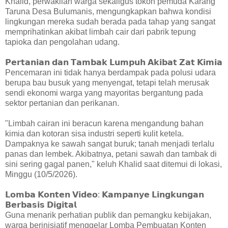
Khalid, perwakilan warga sekaligus tokoh pemuda Karang
Taruna Desa Bulumanis, mengungkapkan bahwa kondisi
lingkungan mereka sudah berada pada tahap yang sangat
memprihatinkan akibat limbah cair dari pabrik tepung
tapioka dan pengolahan udang.
𝗣𝗲𝗿𝘁𝗮𝗻𝗶𝗮𝗻 𝗱𝗮𝗻 𝗧𝗮𝗺𝗯𝗮𝗸 𝗟𝘂𝗺𝗽𝘂𝗵 𝗔𝗸𝗶𝗯𝗮𝘁 𝗭𝗮𝘁 𝗞𝗶𝗺𝗶𝗮
Pencemaran ini tidak hanya berdampak pada polusi udara
berupa bau busuk yang menyengat, tetapi telah merusak
sendi ekonomi warga yang mayoritas bergantung pada
sektor pertanian dan perikanan.
"Limbah cairan ini beracun karena mengandung bahan
kimia dan kotoran sisa industri seperti kulit ketela.
Dampaknya ke sawah sangat buruk; tanah menjadi terlalu
panas dan lembek. Akibatnya, petani sawah dan tambak di
sini sering gagal panen," keluh Khalid saat ditemui di lokasi,
Minggu (10/5/2026).
𝗟𝗼𝗺𝗯𝗮 𝗞𝗼𝗻𝘁𝗲𝗻 𝗩𝗶𝗱𝗲𝗼: 𝗞𝗮𝗺𝗽𝗮𝗻𝘆𝗲 𝗟𝗶𝗻𝗴𝗸𝘂𝗻𝗴𝗮𝗻
𝗕𝗲𝗿𝗯𝗮𝘀𝗶𝘀 𝗗𝗶𝗴𝗶𝘁𝗮𝗹
Guna menarik perhatian publik dan pemangku kebijakan,
warga berinisiatif menggelar Lomba Pembuatan Konten