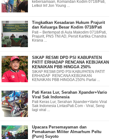
kebersamaan, Komandan Kodim 0718/Pati,
Letkol Inf Jon Young ...
Tingkatkan Kesadaran Hukum Prajurit
dan Keluarga Besar Kodim 0718/Pati
Pati – Bertempat di Aula Makodim 0718/Pati,
Prajurit, PNS TNI AD, Persit Kartika Chandra
Kirana ...
SIKAP RESMI DPD PSI KABUPATEN
PATIT ERHADAP RENCANA KEBIJAKAN
KENAIKAN PBB HINGGA 250%
SIKAP RESMI DPD PSI KABUPATEN PATIT
ERHADAP RENCANA KEBIJAKAN
KENAIKAN PBB HINGGA 250% Partai ...
Pati Keras Lur, Serahan Xpander+Vario
Viral Sak Indonesia
Pati Keras Lur, Serahan Xpander+Vario Viral
Sak Indonesia LintasPati.Com - Viral, Seng
lagi viral ...
Upacara Persemayaman dan
Pemakaman Militer Almarhum Peltu
(Purn) Suyoto