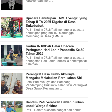
karakter dan moral ...
Upacara Penutupan TMMD Sengkuyung
Tahap II TA 2025 Digelar di Desa
Sukobubuk
Pati – Kodim 0718/Pati menggelar upacara
penutupan program TNI Manunggal
Membangun Desa (TMMD) ...
Kodim 0718/Pati Gelar Upacara
Peringatan Hari Lahir Pancasila Ke-80
Tahun 2025
Pati – Kodim 0718/Pati menggelar upacara
peringatan Hari Lahir Pancasila bertempat di
halaman ...
Perangkat Desa Guwo Akhirnya
Mengaku Melakukan Pernikahan Siri
Foto: Budi Waluyo dan Bambang,
Pendamping Hukum W salah satu Perangkat
Desa Guwo, Kecamatan ...
Dandim Pati Serahkan Hewan Kurban
untuk Warga Sekitar
Pati – Dalam suasana hangat dan penuh