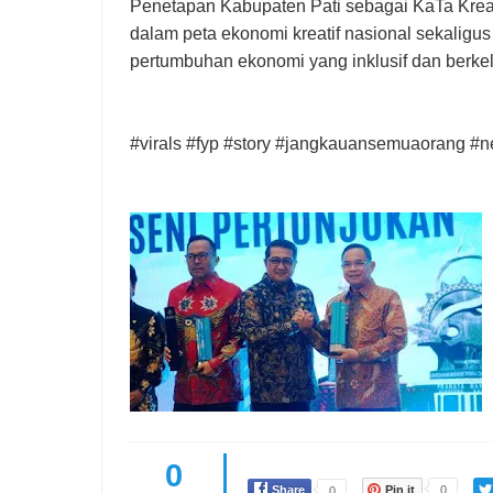
Penetapan Kabupaten Pati sebagai KaTa Krea
dalam peta ekonomi kreatif nasional sekaligus
pertumbuhan ekonomi yang inklusif dan berkel
#virals #fyp #story #jangkauansemuaorang #n
0
Share
Pin it
0
0