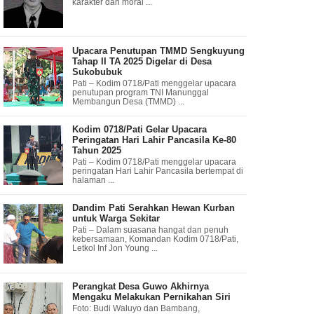
karakter dan moral ...
Upacara Penutupan TMMD Sengkuyung
Tahap II TA 2025 Digelar di Desa
Sukobubuk
Pati – Kodim 0718/Pati menggelar upacara
penutupan program TNI Manunggal
Membangun Desa (TMMD) ...
Kodim 0718/Pati Gelar Upacara
Peringatan Hari Lahir Pancasila Ke-80
Tahun 2025
Pati – Kodim 0718/Pati menggelar upacara
peringatan Hari Lahir Pancasila bertempat di
halaman ...
Dandim Pati Serahkan Hewan Kurban
untuk Warga Sekitar
Pati – Dalam suasana hangat dan penuh
kebersamaan, Komandan Kodim 0718/Pati,
Letkol Inf Jon Young ...
Perangkat Desa Guwo Akhirnya
Mengaku Melakukan Pernikahan Siri
Foto: Budi Waluyo dan Bambang,