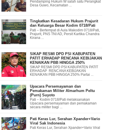
Pendamping Hukum W salah satu Perangkat
Desa Guwo, Kecamatan ...
Tingkatkan Kesadaran Hukum Prajurit
dan Keluarga Besar Kodim 0718/Pati
Pati – Bertempat di Aula Makodim 0718/Pati,
Prajurit, PNS TNI AD, Persit Kartika Chandra
Kirana ...
SIKAP RESMI DPD PSI KABUPATEN
PATIT ERHADAP RENCANA KEBIJAKAN
KENAIKAN PBB HINGGA 250%
SIKAP RESMI DPD PSI KABUPATEN PATIT
ERHADAP RENCANA KEBIJAKAN
KENAIKAN PBB HINGGA 250% Partai ...
Upacara Persemayaman dan
Pemakaman Militer Almarhum Peltu
(Purn) Suyoto
Pati – Kodim 0718/Pati melaksanakan
Upacara persemayaman dan pemakaman
secara militer bagi ...
Pati Keras Lur, Serahan Xpander+Vario
Viral Sak Indonesia
Pati Keras Lur, Serahan Xpander+Vario Viral