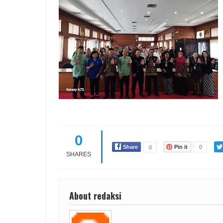
0
Share
Pin it
0
0
SHARES
About redaksi