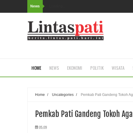
News
Loading...
HOME
NEWS
EKONOMI
POLITIK
WISATA
Home
/
Uncategories
/
Pemkab Pati Gandeng Tokoh Ag
Pemkab Pati Gandeng Tokoh Aga
05.09