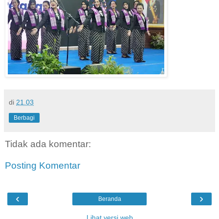
di
21.03
Berbagi
Tidak ada komentar:
Posting Komentar
‹
›
Beranda
Lihat versi web