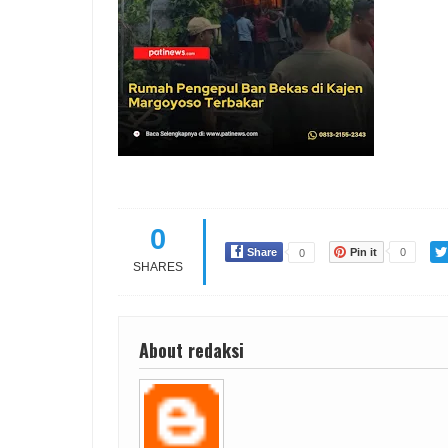
0
Share
Pin it
0
0
SHARES
About redaksi