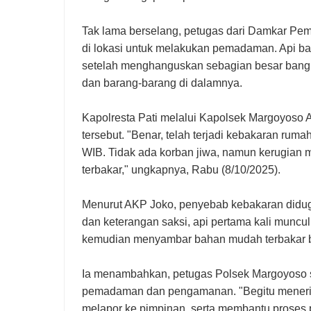
Tak lama berselang, petugas dari Damkar Pem
di lokasi untuk melakukan pemadaman. Api bar
setelah menghanguskan sebagian besar bangu
dan barang-barang di dalamnya.
Kapolresta Pati melalui Kapolsek Margoyoso
tersebut. "Benar, telah terjadi kebakaran rum
WIB. Tidak ada korban jiwa, namun kerugian m
terbakar," ungkapnya, Rabu (8/10/2025).
Menurut AKP Joko, penyebab kebakaran diduga k
dan keterangan saksi, api pertama kali muncul d
kemudian menyambar bahan mudah terbakar be
Ia menambahkan, petugas Polsek Margoyoso s
pemadaman dan pengamanan. "Begitu menerim
melapor ke pimpinan, serta membantu proses