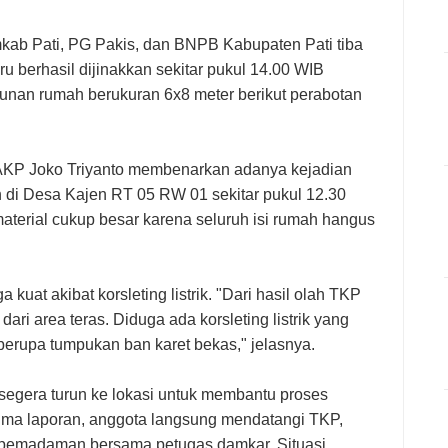
kab Pati, PG Pakis, dan BNPB Kabupaten Pati tiba
u berhasil dijinakkan sekitar pukul 14.00 WIB
nan rumah berukuran 6x8 meter berikut perabotan
 AKP Joko Triyanto membenarkan adanya kejadian
ah di Desa Kajen RT 05 RW 01 sekitar pukul 12.30
aterial cukup besar karena seluruh isi rumah hangus
uat akibat korsleting listrik. "Dari hasil olah TKP
ari area teras. Diduga ada korsleting listrik yang
rupa tumpukan ban karet bekas," jelasnya.
egera turun ke lokasi untuk membantu proses
a laporan, anggota langsung mendatangi TKP,
 pemadaman bersama petugas damkar. Situasi