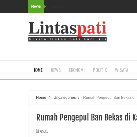
News
Loading...
HOME
NEWS
EKONOMI
POLITIK
WISATA
Home
/
Uncategories
/
Rumah Pengepul Ban Bekas di 
Rumah Pengepul Ban Bekas di K
05.19