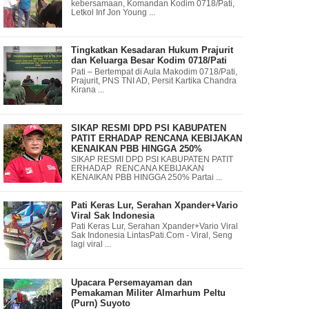
kebersamaan, Komandan Kodim 0718/Pati,
Letkol Inf Jon Young ...
Tingkatkan Kesadaran Hukum Prajurit
dan Keluarga Besar Kodim 0718/Pati
Pati – Bertempat di Aula Makodim 0718/Pati,
Prajurit, PNS TNI AD, Persit Kartika Chandra
Kirana ...
SIKAP RESMI DPD PSI KABUPATEN
PATIT ERHADAP RENCANA KEBIJAKAN
KENAIKAN PBB HINGGA 250%
SIKAP RESMI DPD PSI KABUPATEN PATIT
ERHADAP RENCANA KEBIJAKAN
KENAIKAN PBB HINGGA 250% Partai ...
Pati Keras Lur, Serahan Xpander+Vario
Viral Sak Indonesia
Pati Keras Lur, Serahan Xpander+Vario Viral
Sak Indonesia LintasPati.Com - Viral, Seng
lagi viral ...
Upacara Persemayaman dan
Pemakaman Militer Almarhum Peltu
(Purn) Suyoto