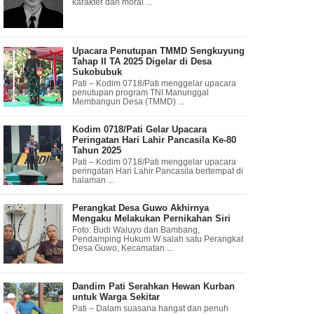
karakter dan moral ...
Upacara Penutupan TMMD Sengkuyung
Tahap II TA 2025 Digelar di Desa
Sukobubuk
Pati – Kodim 0718/Pati menggelar upacara
penutupan program TNI Manunggal
Membangun Desa (TMMD) ...
Kodim 0718/Pati Gelar Upacara
Peringatan Hari Lahir Pancasila Ke-80
Tahun 2025
Pati – Kodim 0718/Pati menggelar upacara
peringatan Hari Lahir Pancasila bertempat di
halaman ...
Perangkat Desa Guwo Akhirnya
Mengaku Melakukan Pernikahan Siri
Foto: Budi Waluyo dan Bambang,
Pendamping Hukum W salah satu Perangkat
Desa Guwo, Kecamatan ...
Dandim Pati Serahkan Hewan Kurban
untuk Warga Sekitar
Pati – Dalam suasana hangat dan penuh