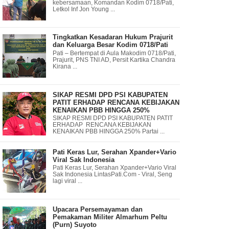
kebersamaan, Komandan Kodim 0718/Pati,
Letkol Inf Jon Young ...
Tingkatkan Kesadaran Hukum Prajurit
dan Keluarga Besar Kodim 0718/Pati
Pati – Bertempat di Aula Makodim 0718/Pati,
Prajurit, PNS TNI AD, Persit Kartika Chandra
Kirana ...
SIKAP RESMI DPD PSI KABUPATEN
PATIT ERHADAP RENCANA KEBIJAKAN
KENAIKAN PBB HINGGA 250%
SIKAP RESMI DPD PSI KABUPATEN PATIT
ERHADAP RENCANA KEBIJAKAN
KENAIKAN PBB HINGGA 250% Partai ...
Pati Keras Lur, Serahan Xpander+Vario
Viral Sak Indonesia
Pati Keras Lur, Serahan Xpander+Vario Viral
Sak Indonesia LintasPati.Com - Viral, Seng
lagi viral ...
Upacara Persemayaman dan
Pemakaman Militer Almarhum Peltu
(Purn) Suyoto