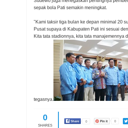
Sudewo juga menegaskan pentingnya pembenah
sepak bola Pati semakin meningkat.
"Kami taksir tiga bulan ke depan minimal 20
Pusat supaya di Kabupaten Pati ini sesuai de
Kita tata stadionnya, kita tata manajemennya
tegasnya.
0
Share
Pin it
0
0
SHARES