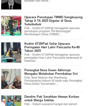
karakter dan moral ...
Upacara Penutupan TMMD Sengkuyung
Tahap II TA 2025 Digelar di Desa
Sukobubuk
Pati – Kodim 0718/Pati menggelar upacara
penutupan program TNI Manunggal
Membangun Desa (TMMD) ...
Kodim 0718/Pati Gelar Upacara
Peringatan Hari Lahir Pancasila Ke-80
Tahun 2025
Pati – Kodim 0718/Pati menggelar upacara
peringatan Hari Lahir Pancasila bertempat di
halaman ...
Perangkat Desa Guwo Akhirnya
Mengaku Melakukan Pernikahan Siri
Foto: Budi Waluyo dan Bambang,
Pendamping Hukum W salah satu Perangkat
Desa Guwo, Kecamatan ...
Dandim Pati Serahkan Hewan Kurban
untuk Warga Sekitar
Pati – Dalam suasana hangat dan penuh