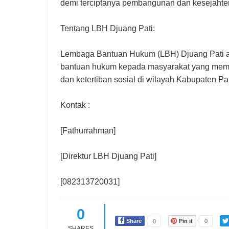
demi terciptanya pembangunan dan kesejahter
Tentang LBH Djuang Pati:
Lembaga Bantuan Hukum (LBH) Djuang Pati a
bantuan hukum kepada masyarakat yang membu
dan ketertiban sosial di wilayah Kabupaten Pat
Kontak :
[Fathurrahman]
[Direktur LBH Djuang Pati]
[082313720031]
0
Share
Pin it
0
0
SHARES