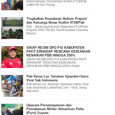
kebersamaan, Komandan Kodim 0718/Pati,
Letkol Inf Jon Young ...
Tingkatkan Kesadaran Hukum Prajurit
dan Keluarga Besar Kodim 0718/Pati
Pati – Bertempat di Aula Makodim 0718/Pati,
Prajurit, PNS TNI AD, Persit Kartika Chandra
Kirana ...
SIKAP RESMI DPD PSI KABUPATEN
PATIT ERHADAP RENCANA KEBIJAKAN
KENAIKAN PBB HINGGA 250%
SIKAP RESMI DPD PSI KABUPATEN PATIT
ERHADAP RENCANA KEBIJAKAN
KENAIKAN PBB HINGGA 250% Partai ...
Pati Keras Lur, Serahan Xpander+Vario
Viral Sak Indonesia
Pati Keras Lur, Serahan Xpander+Vario Viral
Sak Indonesia LintasPati.Com - Viral, Seng
lagi viral ...
Upacara Persemayaman dan
Pemakaman Militer Almarhum Peltu
(Purn) Suyoto