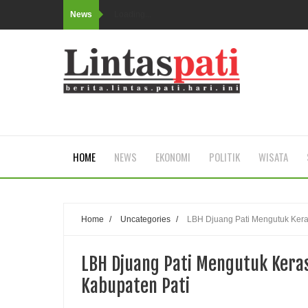
News
Loading...
HOME
NEWS
EKONOMI
POLITIK
WISATA
Home
/
Uncategories
/
LBH Djuang Pati Mengutuk Kera
LBH Djuang Pati Mengutuk Kera
Kabupaten Pati