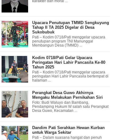
karakter dan moral ...
Upacara Penutupan TMMD Sengkuyung
Tahap II TA 2025 Digelar di Desa
Sukobubuk
Pati – Kodim 0718/Pati menggelar upacara
penutupan program TNI Manunggal
Membangun Desa (TMMD) ...
Kodim 0718/Pati Gelar Upacara
Peringatan Hari Lahir Pancasila Ke-80
Tahun 2025
Pati – Kodim 0718/Pati menggelar upacara
peringatan Hari Lahir Pancasila bertempat di
halaman ...
Perangkat Desa Guwo Akhirnya
Mengaku Melakukan Pernikahan Siri
Foto: Budi Waluyo dan Bambang,
Pendamping Hukum W salah satu Perangkat
Desa Guwo, Kecamatan ...
Dandim Pati Serahkan Hewan Kurban
untuk Warga Sekitar
Pati – Dalam suasana hangat dan penuh