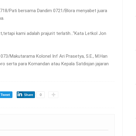
718/Pati bersama Dandim 0721/Blora menyabet juara
a.
,tetapi kami adalah prajurit terlatih..."Kata Letkol Jon
073/Makutarama Kolonel Inf Ari Prasetya, S.E., M.Han
ro serta para Komandan atau Kepala Satdisjan jajaran
Tweet
Share
0