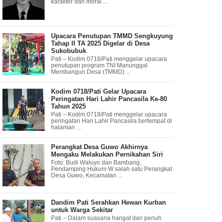
karakter dan moral ...
Upacara Penutupan TMMD Sengkuyung
Tahap II TA 2025 Digelar di Desa
Sukobubuk
Pati – Kodim 0718/Pati menggelar upacara
penutupan program TNI Manunggal
Membangun Desa (TMMD) ...
Kodim 0718/Pati Gelar Upacara
Peringatan Hari Lahir Pancasila Ke-80
Tahun 2025
Pati – Kodim 0718/Pati menggelar upacara
peringatan Hari Lahir Pancasila bertempat di
halaman ...
Perangkat Desa Guwo Akhirnya
Mengaku Melakukan Pernikahan Siri
Foto: Budi Waluyo dan Bambang,
Pendamping Hukum W salah satu Perangkat
Desa Guwo, Kecamatan ...
Dandim Pati Serahkan Hewan Kurban
untuk Warga Sekitar
Pati – Dalam suasana hangat dan penuh