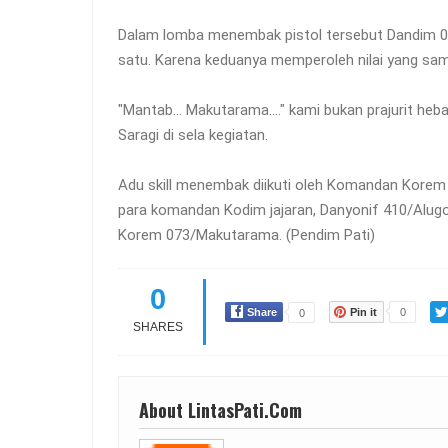
Dalam lomba menembak pistol tersebut Dandim 0
satu. Karena keduanya memperoleh nilai yang sam
"Mantab... Makutarama...." kami bukan prajurit hebat
Saragi di sela kegiatan.
Adu skill menembak diikuti oleh Komandan Korem 
para komandan Kodim jajaran, Danyonif 410/Alugo
Korem 073/Makutarama. (Pendim Pati)
0
Share
Pin it
0
0
SHARES
About LintasPati.Com