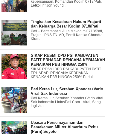
kebersamaan, Komandan Kodim 0718/Pati,
Letkol Inf Jon Young ...
Tingkatkan Kesadaran Hukum Prajurit
dan Keluarga Besar Kodim 0718/Pati
Pati – Bertempat di Aula Makodim 0718/Pati,
Prajurit, PNS TNI AD, Persit Kartika Chandra
Kirana ...
SIKAP RESMI DPD PSI KABUPATEN
PATIT ERHADAP RENCANA KEBIJAKAN
KENAIKAN PBB HINGGA 250%
SIKAP RESMI DPD PSI KABUPATEN PATIT
ERHADAP RENCANA KEBIJAKAN
KENAIKAN PBB HINGGA 250% Partai ...
Pati Keras Lur, Serahan Xpander+Vario
Viral Sak Indonesia
Pati Keras Lur, Serahan Xpander+Vario Viral
Sak Indonesia LintasPati.Com - Viral, Seng
lagi viral ...
Upacara Persemayaman dan
Pemakaman Militer Almarhum Peltu
(Purn) Suyoto