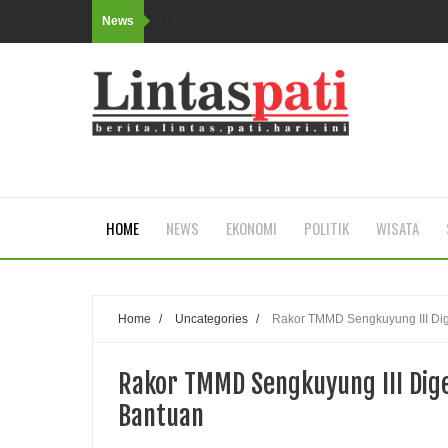
News
Loading...
HOME
NEWS
EKONOMI
POLITIK
WISATA
Home
/
Uncategories
/
Rakor TMMD Sengkuyung III Dig
Rakor TMMD Sengkuyung III Dige
Bantuan