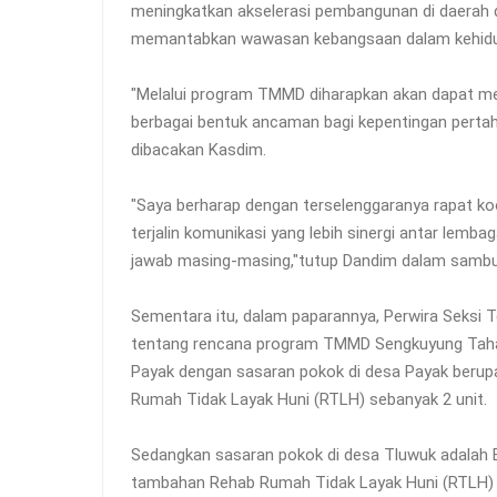
meningkatkan akselerasi pembangunan di daerah 
memantabkan wawasan kebangsaan dalam kehidu
"Melalui program TMMD diharapkan akan dapat 
berbagai bentuk ancaman bagi kepentingan perta
dibacakan Kasdim.
"Saya berharap dengan terselenggaranya rapat k
terjalin komunikasi yang lebih sinergi antar lem
jawab masing-masing,"tutup Dandim dalam sambut
Sementara itu, dalam paparannya, Perwira Seksi 
tentang rencana program TMMD Sengkuyung Tahap I
Payak dengan sasaran pokok di desa Payak berupa
Rumah Tidak Layak Huni (RTLH) sebanyak 2 unit.
Sedangkan sasaran pokok di desa Tluwuk adalah Be
tambahan Rehab Rumah Tidak Layak Huni (RTLH) s