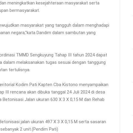
dan meningkatkan kesejahteraan masyarakat serta
pan bermasyarakat.
mewujudkan masyarakat yang tangguh dalam menghadapi
hanan negara,"kata Dandim dalam sambutan yang
oordinasi TMMD Sengkuyung Tahap III tahun 2024 dapat
baga dalam melaksanakan tugas sesuai dengan tanggung
an tertulisnya.
Teritorial Kodim Pati Kapten Cba Kistono menyampaikan
II rencana akan dibuka tanggal 24 Juli 2024 di desa
 Betonisasi Jalan ukuran 630 X 3 X 0,15 M dan Rehab
tonisasi jalan ukuran 497 X 3 X 0,15 M serta sasaran
ebanyak 2 unit.(Pendim Pati)