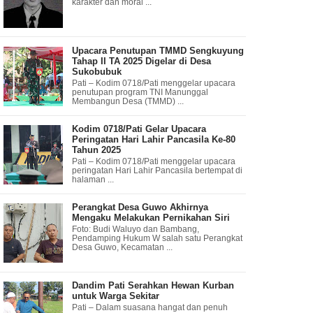
karakter dan moral ...
Upacara Penutupan TMMD Sengkuyung
Tahap II TA 2025 Digelar di Desa
Sukobubuk
Pati – Kodim 0718/Pati menggelar upacara
penutupan program TNI Manunggal
Membangun Desa (TMMD) ...
Kodim 0718/Pati Gelar Upacara
Peringatan Hari Lahir Pancasila Ke-80
Tahun 2025
Pati – Kodim 0718/Pati menggelar upacara
peringatan Hari Lahir Pancasila bertempat di
halaman ...
Perangkat Desa Guwo Akhirnya
Mengaku Melakukan Pernikahan Siri
Foto: Budi Waluyo dan Bambang,
Pendamping Hukum W salah satu Perangkat
Desa Guwo, Kecamatan ...
Dandim Pati Serahkan Hewan Kurban
untuk Warga Sekitar
Pati – Dalam suasana hangat dan penuh