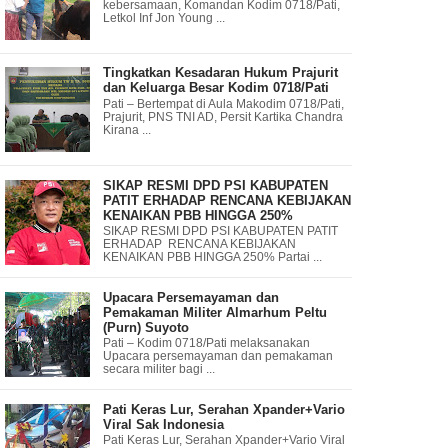
kebersamaan, Komandan Kodim 0718/Pati,
Letkol Inf Jon Young ...
Tingkatkan Kesadaran Hukum Prajurit
dan Keluarga Besar Kodim 0718/Pati
Pati – Bertempat di Aula Makodim 0718/Pati,
Prajurit, PNS TNI AD, Persit Kartika Chandra
Kirana ...
SIKAP RESMI DPD PSI KABUPATEN
PATIT ERHADAP RENCANA KEBIJAKAN
KENAIKAN PBB HINGGA 250%
SIKAP RESMI DPD PSI KABUPATEN PATIT
ERHADAP RENCANA KEBIJAKAN
KENAIKAN PBB HINGGA 250% Partai ...
Upacara Persemayaman dan
Pemakaman Militer Almarhum Peltu
(Purn) Suyoto
Pati – Kodim 0718/Pati melaksanakan
Upacara persemayaman dan pemakaman
secara militer bagi ...
Pati Keras Lur, Serahan Xpander+Vario
Viral Sak Indonesia
Pati Keras Lur, Serahan Xpander+Vario Viral