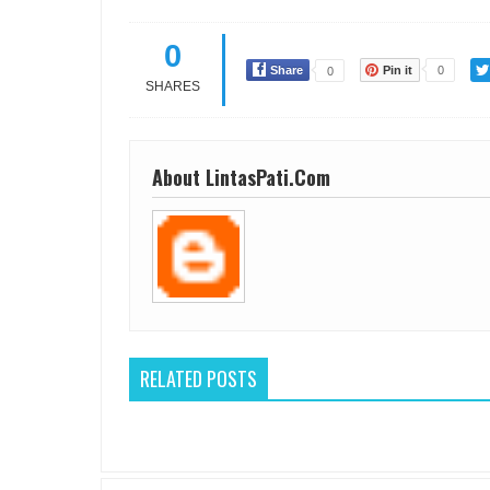
0
Share
Pin it
0
0
SHARES
About LintasPati.Com
RELATED POSTS