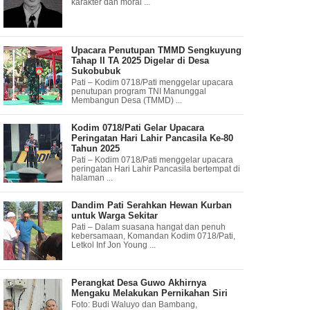
karakter dan moral ...
Upacara Penutupan TMMD Sengkuyung
Tahap II TA 2025 Digelar di Desa
Sukobubuk
Pati – Kodim 0718/Pati menggelar upacara
penutupan program TNI Manunggal
Membangun Desa (TMMD) ...
Kodim 0718/Pati Gelar Upacara
Peringatan Hari Lahir Pancasila Ke-80
Tahun 2025
Pati – Kodim 0718/Pati menggelar upacara
peringatan Hari Lahir Pancasila bertempat di
halaman ...
Dandim Pati Serahkan Hewan Kurban
untuk Warga Sekitar
Pati – Dalam suasana hangat dan penuh
kebersamaan, Komandan Kodim 0718/Pati,
Letkol Inf Jon Young ...
Perangkat Desa Guwo Akhirnya
Mengaku Melakukan Pernikahan Siri
Foto: Budi Waluyo dan Bambang,