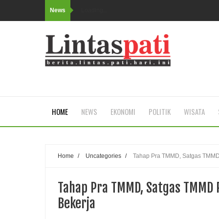
News
Loading...
HOME
NEWS
EKONOMI
POLITIK
WISATA
Home
/
Uncategories
/
Tahap Pra TMMD, Satgas TMMD 
Tahap Pra TMMD, Satgas TMMD R
Bekerja