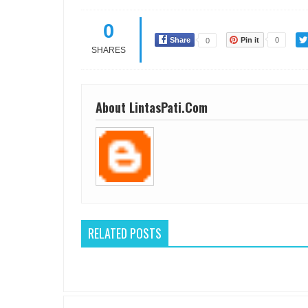
0
Share
Pin it
0
0
SHARES
About LintasPati.Com
RELATED POSTS