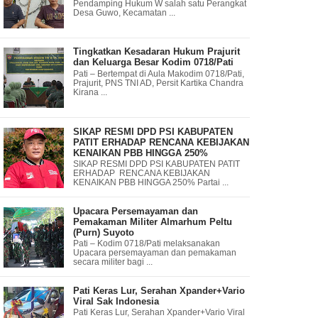
Pendamping Hukum W salah satu Perangkat
Desa Guwo, Kecamatan ...
Tingkatkan Kesadaran Hukum Prajurit
dan Keluarga Besar Kodim 0718/Pati
Pati – Bertempat di Aula Makodim 0718/Pati,
Prajurit, PNS TNI AD, Persit Kartika Chandra
Kirana ...
SIKAP RESMI DPD PSI KABUPATEN
PATIT ERHADAP RENCANA KEBIJAKAN
KENAIKAN PBB HINGGA 250%
SIKAP RESMI DPD PSI KABUPATEN PATIT
ERHADAP RENCANA KEBIJAKAN
KENAIKAN PBB HINGGA 250% Partai ...
Upacara Persemayaman dan
Pemakaman Militer Almarhum Peltu
(Purn) Suyoto
Pati – Kodim 0718/Pati melaksanakan
Upacara persemayaman dan pemakaman
secara militer bagi ...
Pati Keras Lur, Serahan Xpander+Vario
Viral Sak Indonesia
Pati Keras Lur, Serahan Xpander+Vario Viral