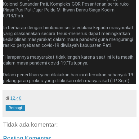
Kolonel Sunandar Pati, Kompleks GOR Pesantenan serta ruko
Plasa Puri Pati.,"ujar Pelda M. Ihwan Danru Siaga Kodim
0718/Pati.
Ia berharap dengan himbauan serta edukasi kepada masyarakat
yang dilaksanakan secara terus-menerus dapat meningkatkan
kedisiplinan masyarakat dalam masa pandemi guna mengurangi
rasiko penyebaran covid-19 diwilayah kabupaten Pati.
"Harapannya masyarakat tidak lengah karena saat ini kita masih
dalam masa pandemi covid-19,"Tutupnya.
Dalam penertiban yang dilakukan hari ini ditemukan sebanyak 19
pelanggaran prokes yang dilakukan oleh masyarakat.(LP Snpt)
di
12.40
Berbagi
Tidak ada komentar:
Posting Komentar