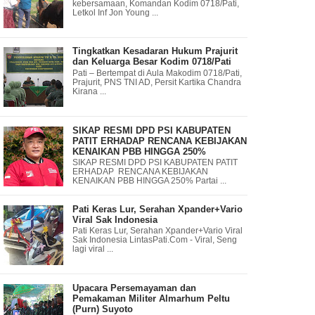
kebersamaan, Komandan Kodim 0718/Pati,
Letkol Inf Jon Young ...
Tingkatkan Kesadaran Hukum Prajurit
dan Keluarga Besar Kodim 0718/Pati
Pati – Bertempat di Aula Makodim 0718/Pati,
Prajurit, PNS TNI AD, Persit Kartika Chandra
Kirana ...
SIKAP RESMI DPD PSI KABUPATEN
PATIT ERHADAP RENCANA KEBIJAKAN
KENAIKAN PBB HINGGA 250%
SIKAP RESMI DPD PSI KABUPATEN PATIT
ERHADAP RENCANA KEBIJAKAN
KENAIKAN PBB HINGGA 250% Partai ...
Pati Keras Lur, Serahan Xpander+Vario
Viral Sak Indonesia
Pati Keras Lur, Serahan Xpander+Vario Viral
Sak Indonesia LintasPati.Com - Viral, Seng
lagi viral ...
Upacara Persemayaman dan
Pemakaman Militer Almarhum Peltu
(Purn) Suyoto