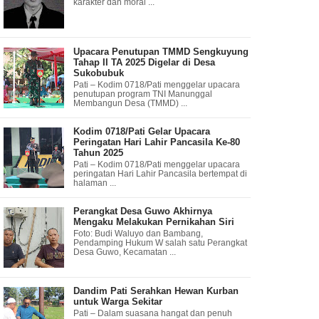
karakter dan moral ...
Upacara Penutupan TMMD Sengkuyung
Tahap II TA 2025 Digelar di Desa
Sukobubuk
Pati – Kodim 0718/Pati menggelar upacara
penutupan program TNI Manunggal
Membangun Desa (TMMD) ...
Kodim 0718/Pati Gelar Upacara
Peringatan Hari Lahir Pancasila Ke-80
Tahun 2025
Pati – Kodim 0718/Pati menggelar upacara
peringatan Hari Lahir Pancasila bertempat di
halaman ...
Perangkat Desa Guwo Akhirnya
Mengaku Melakukan Pernikahan Siri
Foto: Budi Waluyo dan Bambang,
Pendamping Hukum W salah satu Perangkat
Desa Guwo, Kecamatan ...
Dandim Pati Serahkan Hewan Kurban
untuk Warga Sekitar
Pati – Dalam suasana hangat dan penuh