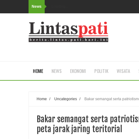
News
Loading...
HOME
NEWS
EKONOMI
POLITIK
WISATA
Home
/
Uncategories
/
Bakar semangat serta patriotisme
Bakar semangat serta patriotis
peta jarak jaring teritorial