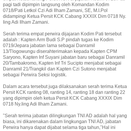
pagi tadi dipimpin langsung oleh Komandan Kodim
0718/Pati Letkol Czi Adi Ilham Zamani, SE, M.I.Pol
didampingi Ketua Persit KCK Cabang XXXIX Dim 0718 Ny.
Iing Adi Ilham Zamani.
Serah terima empat perwira dijajaran Kodim Pati tersebut
adalah : Kapten Arm Budi S.P pindah tugas ke Kodim
0719/Jepara jabatan lama sebagai Danramil
13/Tlogowungu diserahterimakan kepada Kapten CPM
Saryono, Kapten Inf Suyani jabatan baru sebagai Danramil
20/Tambakromo, Kapten Inf Tri Sucipto menjabat sebagai
Danramil 21/Trangkil dan Kapten Czi Sutono menjabat
sebagai Perwira Seksi logistik.
Dalam acara tersebut juga dilaksanakan serah terima Ketua
Persit KCK ranting 08, ranting 14, ranting 18 dan ranting 22
yang dipimpin oleh ketua Persit KCK Cabang XXXIX Dim
0718 Ny.Iing Adi Ilham Zamani.
"Serah terima jabatan dilingkungan TNI AD adalah hal yang
biasa, ini dikarenakan dalam lingkungan TNI AD, jabatan
Perwira hanya dapat dijabat selama tiga tahun,"Hal ini