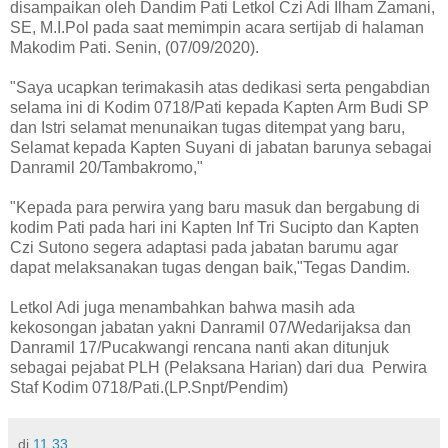
disampaikan oleh Dandim Pati Letkol Czi Adi Ilham Zamani,
SE, M.I.Pol pada saat memimpin acara sertijab di halaman
Makodim Pati. Senin, (07/09/2020).
"Saya ucapkan terimakasih atas dedikasi serta pengabdian
selama ini di Kodim 0718/Pati kepada Kapten Arm Budi SP
dan Istri selamat menunaikan tugas ditempat yang baru,
Selamat kepada Kapten Suyani di jabatan barunya sebagai
Danramil 20/Tambakromo,"
"Kepada para perwira yang baru masuk dan bergabung di
kodim Pati pada hari ini Kapten Inf Tri Sucipto dan Kapten
Czi Sutono segera adaptasi pada jabatan barumu agar
dapat melaksanakan tugas dengan baik,"Tegas Dandim.
Letkol Adi juga menambahkan bahwa masih ada
kekosongan jabatan yakni Danramil 07/Wedarijaksa dan
Danramil 17/Pucakwangi rencana nanti akan ditunjuk
sebagai pejabat PLH (Pelaksana Harian) dari dua Perwira
Staf Kodim 0718/Pati.(LP.Snpt/Pendim)
di
11.33