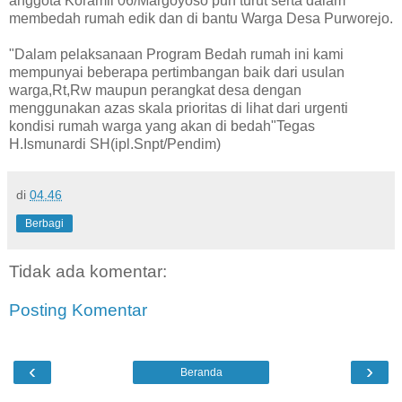
anggota Koramil 06/Margoyoso pun turut serta dalam
membedah rumah edik dan di bantu Warga Desa Purworejo.
"Dalam pelaksanaan Program Bedah rumah ini kami
mempunyai beberapa pertimbangan baik dari usulan
warga,Rt,Rw maupun perangkat desa dengan
menggunakan azas skala prioritas di lihat dari urgenti
kondisi rumah warga yang akan di bedah"Tegas
H.Ismunardi SH(ipl.Snpt/Pendim)
di
04.46
Berbagi
Tidak ada komentar:
Posting Komentar
‹
›
Beranda