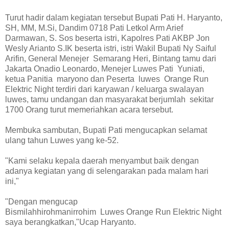
Turut hadir dalam kegiatan tersebut Bupati Pati H. Haryanto,
SH, MM, M.Si, Dandim 0718 Pati Letkol Arm Arief
Darmawan, S. Sos beserta istri, Kapolres Pati AKBP Jon
Wesly Arianto S.IK beserta istri, istri Wakil Bupati Ny Saiful
Arifin, General Menejer Semarang Heri, Bintang tamu dari
Jakarta Onadio Leonardo, Menejer Luwes Pati Yuniati,
ketua Panitia maryono dan Peserta luwes Orange Run
Elektric Night terdiri dari karyawan / keluarga swalayan
luwes, tamu undangan dan masyarakat berjumlah sekitar
1700 Orang turut memeriahkan acara tersebut.
Membuka sambutan, Bupati Pati mengucapkan selamat
ulang tahun Luwes yang ke-52.
"Kami selaku kepala daerah menyambut baik dengan
adanya kegiatan yang di selengarakan pada malam hari
ini,"
"Dengan mengucap
Bismilahhirohmanirrohim Luwes Orange Run Elektric Night
saya berangkatkan,"Ucap Haryanto.