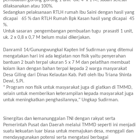
pembuatan gorong-gorong 1 unit Uk. 4 x 1 M, sudah selesai
dilaksanakan atau 100%.
Sedangkan pelaksanaan RTLH rumah Ibu Saini dengan hasil yang
dicapai 65 % dan RTLH Rumah Bpk Kasan hasil yang dicapai 45
%.
Untuk sasaran pengembangan pembuatan tugu prasasti 1 unit,
uk. 2 x 0,8 x 0,7 M belum mulai dikerjakan.
Danramil 14/Gunungwungkal Kapten Inf Sudirman yang ditemui
mengatakan hari ini ada kegiatan non fisik yaitu penyerahan
bantuan 2 buah terpal ukuran 5 x 7 M dan pelatihan membuat
kolam ikan dengan bahan terpal kepada 2 warga masyarakat
Desa Giling dari Dinas Kelautan Kab. Pati oleh Ibu Triana Shinta
Dewi, S.Pi.
" Program non fisik untuk masyarakat juga di giatkan di TMMD,
selain untuk memberikan keterampilan kepada masyarakat juga
untuk meningkatkan penghasilannya," Ungkap Sudirman.
Sinergitas dan kemanunggalan TNI dengan rakyat serta
Pemerintah Pusat dan Daerah melalui TMMD seperti ini menjadi
suatu kekuatan luar biasa untuk memajukan desa, menggali dan
mendayagunakan potensi serta mengatasi berbagai