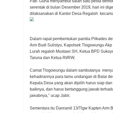
Pati- Guna menyambut salah satu pesta demok
serentak di bulan Desember 2019, hari ini dig
dilaksanakan di Kantor Desa Regaloh kecama
Dalam rapat pembentukan panitia Pilkades des
Arm Budi Sulistyo, Kapolsek Tlogowungu Akp
Lurah regaloh Mustawi SH, Ketua BPD Sukoy
Taruna dan Ketua Rt/RW.
Camat Tlogowungu dalam sambutanya menyamp
kehadirannya para tamu undangan di Balai de
Kepala Desa yang akan dipilih harus siap dan
baiknya, dan harus bertanggung jawab terhad
jawabnya," ucap Jabir.
Sementara itu Danramil 13/Tlgw Kapten Arm B