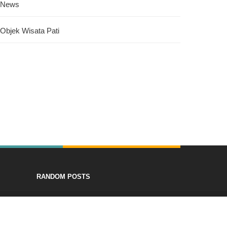
News
Objek Wisata Pati
RANDOM POSTS
Home
About
Contact
Error Page