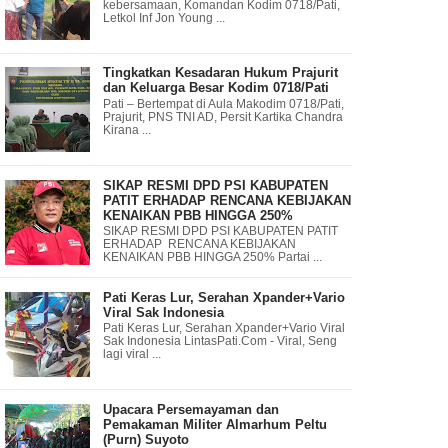
kebersamaan, Komandan Kodim 0718/Pati,
Letkol Inf Jon Young ...
Tingkatkan Kesadaran Hukum Prajurit
dan Keluarga Besar Kodim 0718/Pati
Pati – Bertempat di Aula Makodim 0718/Pati,
Prajurit, PNS TNI AD, Persit Kartika Chandra
Kirana ...
SIKAP RESMI DPD PSI KABUPATEN
PATIT ERHADAP RENCANA KEBIJAKAN
KENAIKAN PBB HINGGA 250%
SIKAP RESMI DPD PSI KABUPATEN PATIT
ERHADAP RENCANA KEBIJAKAN
KENAIKAN PBB HINGGA 250% Partai ...
Pati Keras Lur, Serahan Xpander+Vario
Viral Sak Indonesia
Pati Keras Lur, Serahan Xpander+Vario Viral
Sak Indonesia LintasPati.Com - Viral, Seng
lagi viral ...
Upacara Persemayaman dan
Pemakaman Militer Almarhum Peltu
(Purn) Suyoto