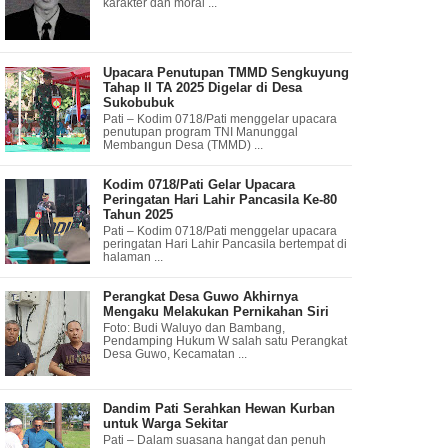
karakter dan moral ...
Upacara Penutupan TMMD Sengkuyung
Tahap II TA 2025 Digelar di Desa
Sukobubuk
Pati – Kodim 0718/Pati menggelar upacara
penutupan program TNI Manunggal
Membangun Desa (TMMD) ...
Kodim 0718/Pati Gelar Upacara
Peringatan Hari Lahir Pancasila Ke-80
Tahun 2025
Pati – Kodim 0718/Pati menggelar upacara
peringatan Hari Lahir Pancasila bertempat di
halaman ...
Perangkat Desa Guwo Akhirnya
Mengaku Melakukan Pernikahan Siri
Foto: Budi Waluyo dan Bambang,
Pendamping Hukum W salah satu Perangkat
Desa Guwo, Kecamatan ...
Dandim Pati Serahkan Hewan Kurban
untuk Warga Sekitar
Pati – Dalam suasana hangat dan penuh