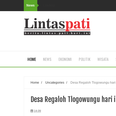
News
Loading...
HOME
NEWS
EKONOMI
POLITIK
WISATA
Home
/
Uncategories
/
Desa Regaloh Tlogowungu hari i
Desa Regaloh Tlogowungu hari in
14.09