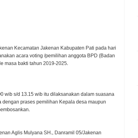
akenan Kecamatan Jakenan Kabupaten Pati pada hari
anakan acara voting /pemilihan anggota BPD (Badan
e masa bakti tahun
2019-2025
.
00 wib s/d 13.15 wib itu dilaksanakan dalam suasana
a dengan prases pemilihan Kepala desa maupun
 membosankan.
kenan Aglis Mulyana SH., Danramil 05/Jakenan