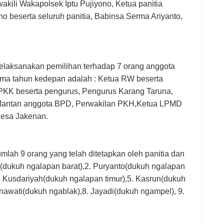
akili Wakapolsek Iptu Pujiyono, Ketua panitia
 beserta seluruh panitia, Babinsa Serma Ariyanto,
laksanakan pemilihan terhadap 7 orang anggota
ima tahun kedepan adalah : Ketua RW beserta
 PKK beserta pengurus, Pengurus Karang Taruna,
 Mantan anggota BPD, Perwakilan PKH,Ketua LPMD
Desa Jakenan.
lah 9 orang yang telah ditetapkan oleh panitia dan
tari(dukuh ngalapan barat),2. Puryanto(dukuh ngalapan
ri Kusdariyah(dukuh ngalapan timur),5. Kasrun(dukuh
snawati(dukuh ngablak),8. Jayadi(dukuh ngampel), 9.