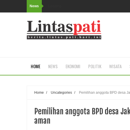
News
Loading...
HOME
NEWS
EKONOMI
POLITIK
WISATA
Home
/
Uncategories
/
Pemilihan anggota BPD desa J
Pemilihan anggota BPD desa Ja
aman