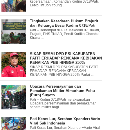
kebersamaan, Komandan Kodim 0718/Pati,
Letkol Inf Jon Young ...
Tingkatkan Kesadaran Hukum Prajurit
dan Keluarga Besar Kodim 0718/Pati
Pati – Bertempat di Aula Makodim 0718/Pati,
Prajurit, PNS TNI AD, Persit Kartika Chandra
Kirana ...
SIKAP RESMI DPD PSI KABUPATEN
PATIT ERHADAP RENCANA KEBIJAKAN
KENAIKAN PBB HINGGA 250%
SIKAP RESMI DPD PSI KABUPATEN PATIT
ERHADAP RENCANA KEBIJAKAN
KENAIKAN PBB HINGGA 250% Partai ...
Upacara Persemayaman dan
Pemakaman Militer Almarhum Peltu
(Purn) Suyoto
Pati – Kodim 0718/Pati melaksanakan
Upacara persemayaman dan pemakaman
secara militer bagi ...
Pati Keras Lur, Serahan Xpander+Vario
Viral Sak Indonesia
Pati Keras Lur, Serahan Xpander+Vario Viral