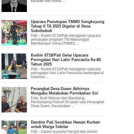
karakter dan moral ...
Upacara Penutupan TMMD Sengkuyung
Tahap II TA 2025 Digelar di Desa
Sukobubuk
Pati – Kodim 0718/Pati menggelar upacara
penutupan program TNI Manunggal
Membangun Desa (TMMD) ...
Kodim 0718/Pati Gelar Upacara
Peringatan Hari Lahir Pancasila Ke-80
Tahun 2025
Pati – Kodim 0718/Pati menggelar upacara
peringatan Hari Lahir Pancasila bertempat di
halaman ...
Perangkat Desa Guwo Akhirnya
Mengaku Melakukan Pernikahan Siri
Foto: Budi Waluyo dan Bambang,
Pendamping Hukum W salah satu Perangkat
Desa Guwo, Kecamatan ...
Dandim Pati Serahkan Hewan Kurban
untuk Warga Sekitar
Pati – Dalam suasana hangat dan penuh