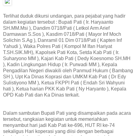
Terlihat duduk dikursi undangan, para pejabat yang hadir
dalam kegiatan tersebut : Bupati Pati ( Ir. Haryaanto
SH.MM.Msi ), Dandim 0718/Pati ( Letkol Arm Arief
Darmawan S.Sos ), Kasdim 0718/Pati ( Mayor Inf Moch
Solichin S.Ag ), Danramil 01 Dim 0718/Pati ( Kapten Inf
Yahudi ), Waka Polres Pati ( Kompol M Ifan Hariyat
T.SH.SIK.MH), Kapolsek Pati Kota, Setda Kab Pati ( Ir.
Suharyono MM ), Kajari Kab Pati ( Dedy Koesnomo SH.MH
), Kadin Lingkungan Hidup ( Ir. Purwadi MM ), Kepala
Pengadilan Negeri diwakili oleh Panmud Hukum ( Bambang
SH ), Upt Ka Dinas Koprasi dan UMKM Kab Pati ( Dr Edy
Sulistiyono MM ), Ketua FKPPI Pati ( Endah Sri Wahyuni
hati ), Ketua harian PKK Kab Pati ( Ny Haryanto ), Kepala
OPD Kab Pati dan Ka Dinas terkait.
Dalam sambutan Bupati Pati yang disampaikan pada acara
tersebut, rangkaian kegiatan untuk memeriahkan
menyambut hari jadi Kab Pati ke-696, HUT RI ke-74
sekaligus Hari koperasi yang diisi dengan berbagai