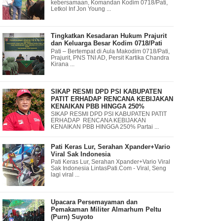
kebersamaan, Komandan Kodim 0718/Pati,
Letkol Inf Jon Young ...
Tingkatkan Kesadaran Hukum Prajurit
dan Keluarga Besar Kodim 0718/Pati
Pati – Bertempat di Aula Makodim 0718/Pati,
Prajurit, PNS TNI AD, Persit Kartika Chandra
Kirana ...
SIKAP RESMI DPD PSI KABUPATEN
PATIT ERHADAP RENCANA KEBIJAKAN
KENAIKAN PBB HINGGA 250%
SIKAP RESMI DPD PSI KABUPATEN PATIT
ERHADAP RENCANA KEBIJAKAN
KENAIKAN PBB HINGGA 250% Partai ...
Pati Keras Lur, Serahan Xpander+Vario
Viral Sak Indonesia
Pati Keras Lur, Serahan Xpander+Vario Viral
Sak Indonesia LintasPati.Com - Viral, Seng
lagi viral ...
Upacara Persemayaman dan
Pemakaman Militer Almarhum Peltu
(Purn) Suyoto