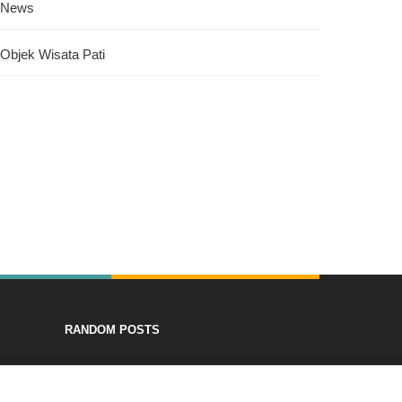
News
Objek Wisata Pati
RANDOM POSTS
Home
About
Contact
Error Page