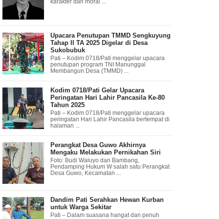
karakter dan moral ...
Upacara Penutupan TMMD Sengkuyung
Tahap II TA 2025 Digelar di Desa
Sukobubuk
Pati – Kodim 0718/Pati menggelar upacara
penutupan program TNI Manunggal
Membangun Desa (TMMD) ...
Kodim 0718/Pati Gelar Upacara
Peringatan Hari Lahir Pancasila Ke-80
Tahun 2025
Pati – Kodim 0718/Pati menggelar upacara
peringatan Hari Lahir Pancasila bertempat di
halaman ...
Perangkat Desa Guwo Akhirnya
Mengaku Melakukan Pernikahan Siri
Foto: Budi Waluyo dan Bambang,
Pendamping Hukum W salah satu Perangkat
Desa Guwo, Kecamatan ...
Dandim Pati Serahkan Hewan Kurban
untuk Warga Sekitar
Pati – Dalam suasana hangat dan penuh