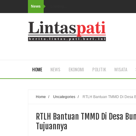
News
Loading...
HOME
NEWS
EKONOMI
POLITIK
WISATA
Home
/
Uncategories
/
RTLH Bantuan TMMD Di Desa Bun
RTLH Bantuan TMMD Di Desa Bung
Tujuannya