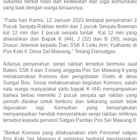
sukarela berkat hasil dari kedekatan dan juga komunikasi
yang baik dengan warga binaannya.
"Pada hari Kamis, 12 Januari 2023 terdapat penyerahan 2
Pucuk Senjata Rakitan terdiri dari 1 pucuk Senjata Bowman
kal 12 mm dan 1 pucuk senjata lantak Kal 12 mm yang
diserahkan dari Bapak K (44), J (32) dan B (30), warga
Dusun Jelemuk kepada Dan SSK II Lettu Arm Yudhanto di
Pos Koki II Desa Sei Mawang," Terang Dansatgas.
Adanya penyerahan senpi rakitan tersebut bermula saat
Bakes SSK II dan 3 orang anggota Pos Sei Mawang II yang
melaksanakan Komsos dan pengobatan Gratis di desa
Sungai Biru. Sesat melaksanakan kegiatan Komsos, salah
satu warga masyarakat yaitu bapak K (44) menyampaikan
bahwa beliau memiliki 2 pucuk senjata api rakitan yang
pernah dipakai untuk berburu dan sekarang sudah tidak
digunakan lagi. Kemudian yang bersangkutan
menyampaikan hendak menyerahkan senpi rakitan miliknya
tersebut kepada personil Satgas Pamtas Pos Sei Mawang II.
"Berkat Komsos yang dilaksanakan oleh Personel satgas
Pos Koki Sei Mawang II sehingga berhasil mendapatkan