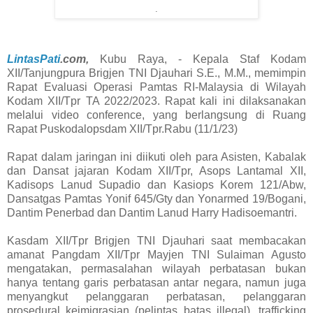
.
LintasPati
.com,
Kubu Raya, - Kepala Staf Kodam
XII/Tanjungpura Brigjen TNI Djauhari S.E., M.M., memimpin
Rapat Evaluasi Operasi Pamtas RI-Malaysia di Wilayah
Kodam XII/Tpr TA 2022/2023. Rapat kali ini dilaksanakan
melalui video conference, yang berlangsung di Ruang
Rapat Puskodalopsdam XII/Tpr.Rabu (11/1/23)
Rapat dalam jaringan ini diikuti oleh para Asisten, Kabalak
dan Dansat jajaran Kodam XII/Tpr, Asops Lantamal XII,
Kadisops Lanud Supadio dan Kasiops Korem 121/Abw,
Dansatgas Pamtas Yonif 645/Gty dan Yonarmed 19/Bogani,
Dantim Penerbad dan Dantim Lanud Harry Hadisoemantri.
Kasdam XII/Tpr Brigjen TNI Djauhari saat membacakan
amanat Pangdam XII/Tpr Mayjen TNI Sulaiman Agusto
mengatakan, permasalahan wilayah perbatasan bukan
hanya tentang garis perbatasan antar negara, namun juga
menyangkut pelanggaran perbatasan, pelanggaran
prosedural keimigrasian (pelintas batas illegal), trafficking