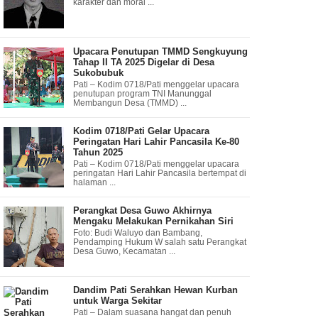
karakter dan moral ...
Upacara Penutupan TMMD Sengkuyung
Tahap II TA 2025 Digelar di Desa
Sukobubuk
Pati – Kodim 0718/Pati menggelar upacara
penutupan program TNI Manunggal
Membangun Desa (TMMD) ...
Kodim 0718/Pati Gelar Upacara
Peringatan Hari Lahir Pancasila Ke-80
Tahun 2025
Pati – Kodim 0718/Pati menggelar upacara
peringatan Hari Lahir Pancasila bertempat di
halaman ...
Perangkat Desa Guwo Akhirnya
Mengaku Melakukan Pernikahan Siri
Foto: Budi Waluyo dan Bambang,
Pendamping Hukum W salah satu Perangkat
Desa Guwo, Kecamatan ...
Dandim Pati Serahkan Hewan Kurban
untuk Warga Sekitar
Pati – Dalam suasana hangat dan penuh