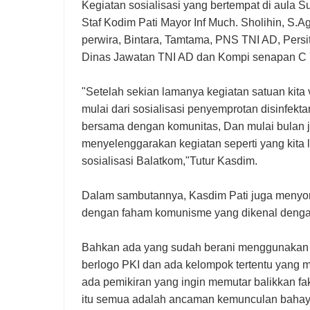
Kegiatan sosialisasi yang bertempat di aula S
Staf Kodim Pati Mayor Inf Much. Sholihin, S.Ag,
perwira, Bintara, Tamtama, PNS TNI AD, Per
Dinas Jawatan TNI AD dan Kompi senapan C Y
"Setelah sekian lamanya kegiatan satuan kit
mulai dari sosialisasi penyemprotan disinfekt
bersama dengan komunitas, Dan mulai bulan jun
menyelenggarakan kegiatan seperti yang kita l
sosialisasi Balatkom,"Tutur Kasdim.
Dalam sambutannya, Kasdim Pati juga menyoro
dengan faham komunisme yang dikenal denga
Bahkan ada yang sudah berani menggunakan ide
berlogo PKI dan ada kelompok tertentu yang
ada pemikiran yang ingin memutar balikkan fak
itu semua adalah ancaman kemunculan bahaya