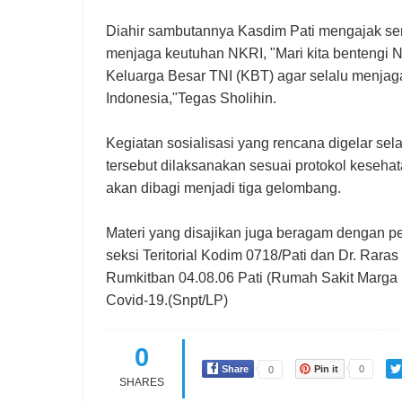
Diahir sambutannya Kasdim Pati mengajak se
menjaga keutuhan NKRI, "Mari kita bentengi N
Keluarga Besar TNI (KBT) agar selalu menjaga
Indonesia,"Tegas Sholihin.
Kegiatan sosialisasi yang rencana digelar sela
tersebut dilaksanakan sesuai protokol keseh
akan dibagi menjadi tiga gelombang.
Materi yang disajikan juga beragam dengan peng
seksi Teritorial Kodim 0718/Pati dan Dr. Rara
Rumkitban
04.08.06
Pati (Rumah Sakit Marga 
Covid-19.(Snpt/LP)
0
Share
Pin it
0
0
SHARES