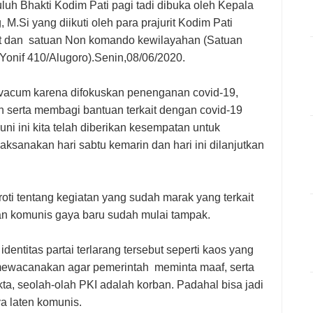
uluh Bhakti Kodim Pati pagi tadi dibuka oleh Kepala
 M.Si yang diikuti oleh para prajurit Kodim Pati
sit dan satuan Non komando kewilayahan (Satuan
onif 410/Alugoro).Senin,08/06/2020.
a vacum karena difokuskan penenganan covid-19,
an serta membagi bantuan terkait dengan covid-19
i ini kita telah diberikan kesempatan untuk
aksanakan hari sabtu kemarin dan hari ini dilanjutkan
ti tentang kegiatan yang sudah marak yang terkait
n komunis gaya baru sudah mulai tampak.
ntitas partai terlarang tersebut seperti kaos yang
 mewacanakan agar pemerintah meminta maaf, serta
ta, seolah-olah PKI adalah korban. Padahal bisa jadi
 laten komunis.