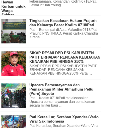
kebersamaan, Komandan Kodim 0718/Pati,
Letkol Inf Jon Young ...
Tingkatkan Kesadaran Hukum Prajurit
dan Keluarga Besar Kodim 0718/Pati
Pati – Bertempat di Aula Makodim 0718/Pati,
Prajurit, PNS TNI AD, Persit Kartika Chandra
Kirana ...
SIKAP RESMI DPD PSI KABUPATEN
PATIT ERHADAP RENCANA KEBIJAKAN
KENAIKAN PBB HINGGA 250%
SIKAP RESMI DPD PSI KABUPATEN PATIT
ERHADAP RENCANA KEBIJAKAN
KENAIKAN PBB HINGGA 250% Partai ...
Upacara Persemayaman dan
Pemakaman Militer Almarhum Peltu
(Purn) Suyoto
Pati – Kodim 0718/Pati melaksanakan
Upacara persemayaman dan pemakaman
secara militer bagi ...
Pati Keras Lur, Serahan Xpander+Vario
Viral Sak Indonesia
Pati Keras Lur, Serahan Xpander+Vario Viral