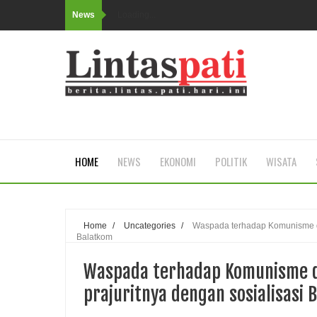
News
Loading...
HOME
NEWS
EKONOMI
POLITIK
WISATA
Home
/
Uncategories
/
Waspada terhadap Komunisme dan
Balatkom
Waspada terhadap Komunisme da
prajuritnya dengan sosialisasi 