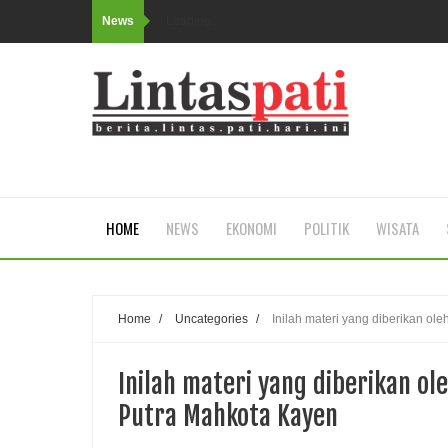
News
Loading...
HOME
NEWS
EKONOMI
POLITIK
WISATA
Home
/
Uncategories
/
Inilah materi yang diberikan o
Inilah materi yang diberikan ol
Putra Mahkota Kayen