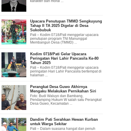
karakter dan moral ...
Upacara Penutupan TMMD Sengkuyung
Tahap II TA 2025 Digelar di Desa
Sukobubuk
Pati – Kodim 0718/Pati menggelar upacara
penutupan program TNI Manunggal
Membangun Desa (TMMD) ...
Kodim 0718/Pati Gelar Upacara
Peringatan Hari Lahir Pancasila Ke-80
Tahun 2025
Pati – Kodim 0718/Pati menggelar upacara
peringatan Hari Lahir Pancasila bertempat di
halaman ...
Perangkat Desa Guwo Akhirnya
Mengaku Melakukan Pernikahan Siri
Foto: Budi Waluyo dan Bambang,
Pendamping Hukum W salah satu Perangkat
Desa Guwo, Kecamatan ...
Dandim Pati Serahkan Hewan Kurban
untuk Warga Sekitar
Pati – Dalam suasana hangat dan penuh