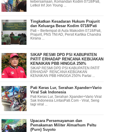
kebersamaan, Komandan Kodim 0718/Pati,
Letkol Inf Jon Young ...
Tingkatkan Kesadaran Hukum Prajurit
dan Keluarga Besar Kodim 0718/Pati
Pati – Bertempat di Aula Makodim 0718/Pati,
Prajurit, PNS TNI AD, Persit Kartika Chandra
Kirana ...
SIKAP RESMI DPD PSI KABUPATEN
PATIT ERHADAP RENCANA KEBIJAKAN
KENAIKAN PBB HINGGA 250%
SIKAP RESMI DPD PSI KABUPATEN PATIT
ERHADAP RENCANA KEBIJAKAN
KENAIKAN PBB HINGGA 250% Partai ...
Pati Keras Lur, Serahan Xpander+Vario
Viral Sak Indonesia
Pati Keras Lur, Serahan Xpander+Vario Viral
Sak Indonesia LintasPati.Com - Viral, Seng
lagi viral ...
Upacara Persemayaman dan
Pemakaman Militer Almarhum Peltu
(Purn) Suyoto