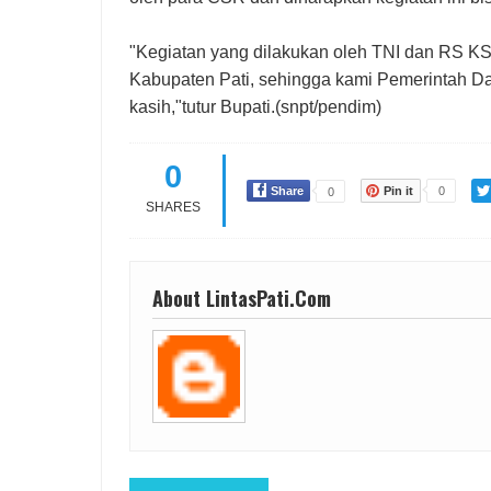
"Kegiatan yang dilakukan oleh TNI dan RS K
Kabupaten Pati, sehingga kami Pemerintah D
kasih,"tutur Bupati.(snpt/pendim)
0
Share
Pin it
0
0
SHARES
About LintasPati.Com