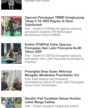
karakter dan moral ...
Upacara Penutupan TMMD Sengkuyung
Tahap II TA 2025 Digelar di Desa
Sukobubuk
Pati – Kodim 0718/Pati menggelar upacara
penutupan program TNI Manunggal
Membangun Desa (TMMD) ...
Kodim 0718/Pati Gelar Upacara
Peringatan Hari Lahir Pancasila Ke-80
Tahun 2025
Pati – Kodim 0718/Pati menggelar upacara
peringatan Hari Lahir Pancasila bertempat di
halaman ...
Perangkat Desa Guwo Akhirnya
Mengaku Melakukan Pernikahan Siri
Foto: Budi Waluyo dan Bambang,
Pendamping Hukum W salah satu Perangkat
Desa Guwo, Kecamatan ...
Dandim Pati Serahkan Hewan Kurban
untuk Warga Sekitar
Pati – Dalam suasana hangat dan penuh