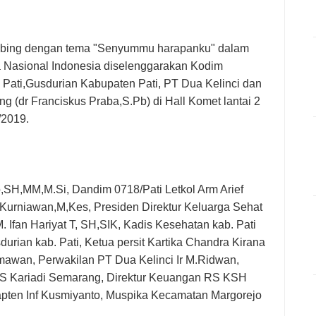
 Siskamling untuk Jaga Keamanan Wilayah
 Kesehatan Gratis di CFD Alun-Alun Kembang Joyo
umbing dengan tema "Senyummu harapanku" dalam
a Nasional Indonesia diselenggarakan Kodim
Pati,Gusdurian Kabupaten Pati, PT Dua Kelinci dan
ng (dr Franciskus Praba,S.Pb) di Hall Komet lantai 2
/2019.
to,SH,MM,M.Si, Dandim 0718/Pati Letkol Arm Arief
Kurniawan,M,Kes, Presiden Direktur Keluarga Sehat
 Ifan Hariyat T, SH,SIK, Kadis Kesehatan kab. Pati
durian kab. Pati, Ketua persit Kartika Chandra Kirana
mawan, Perwakilan PT Dua Kelinci Ir M.Ridwan,
 RS Kariadi Semarang, Direktur Keuangan RS KSH
Kapten Inf Kusmiyanto, Muspika Kecamatan Margorejo