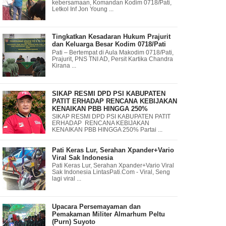
kebersamaan, Komandan Kodim 0718/Pati,
Letkol Inf Jon Young ...
Tingkatkan Kesadaran Hukum Prajurit
dan Keluarga Besar Kodim 0718/Pati
Pati – Bertempat di Aula Makodim 0718/Pati,
Prajurit, PNS TNI AD, Persit Kartika Chandra
Kirana ...
SIKAP RESMI DPD PSI KABUPATEN
PATIT ERHADAP RENCANA KEBIJAKAN
KENAIKAN PBB HINGGA 250%
SIKAP RESMI DPD PSI KABUPATEN PATIT
ERHADAP RENCANA KEBIJAKAN
KENAIKAN PBB HINGGA 250% Partai ...
Pati Keras Lur, Serahan Xpander+Vario
Viral Sak Indonesia
Pati Keras Lur, Serahan Xpander+Vario Viral
Sak Indonesia LintasPati.Com - Viral, Seng
lagi viral ...
Upacara Persemayaman dan
Pemakaman Militer Almarhum Peltu
(Purn) Suyoto