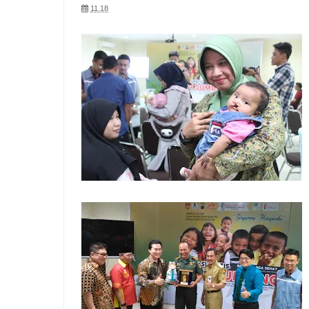
11.18
Kodim 0718/Pati Hadirkan Nobar Kebangsaan un
Dandim 0718/Pati Tinjau Langsung Progres Pem
Modal Usaha Dibagikan! Ibu-Ibu PKK Pucakwangi 
Kodim 0718/Pati Gelar Nobar Kebangsaan Bersa
TNI Bersama Warga Gotong Royong Pasang Pane
untuk Rakyat
Anggota Koramil 01/Pati Patroli Siskamling dan
Kodim 0718/Pati Gelar Nobar Kebangsaan Piala 
Peletakan Batu Pertama Tandai Dimulainya Pem
Koramil 13/Tlogowungu Gelar Patroli KDKMP dan