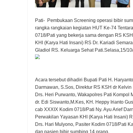
Koramil 13/Tlogowungu Gelar Patroli KDKMP dan
Kodim 0718/Pati Bersama DKT Hadirkan Layanan
Pati- Pembukaan Screening operasi bibir s
rangka rangkaian kegiatan HUT Ke-74 Tentar
0718/Pati yang bekerja sama dengan RS KSH 
KHI (Karya Hati Insani) RS Dr. Kariadi Semara
Gladiol RS. Keluarga Sehat Pati.Selasa,15/10
Acara tersebut dihadiri Bupati Pati H. Haryan
Darmawan, S.Sos, Direktur RS KSH dr Kelvin 
Drs. Heri Purwanto, Wakapolres Pati Kompol M.
dr. Edi Siswanto,M.Kes, KH. Heppy Irianto Gus
cab XXXIX Kodim 0718/Pati Ny. Ayu Arief Dar
Perwakilan Yayasan KHI (Karya Hati Insani)
Drs. Hari Mulyono, Pasiter Kodim 0718/Pati 
dan pasien bibir sumbing 14 orang.