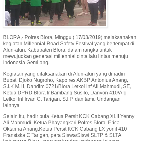
BLORA,- Polres Blora, Minggu ( 17/03/2019) melaksanakan
kegiatan Millennial Road Safety Festival yang bertempat di
Alun-alun, Kabupaten Blora, dalam rangka untuk
mewujudkan generasi millennial cinta lalu lintas menuju
Indonesia Gemilang.
Kegiatan yang dilaksanakan di Alun-alun yang dihadiri
Bupati Djoko Nugroho, Kapolres AKBP Antonius Anang,
S.I.K M.H, Dandim 0721/Blora Letkol Inf Ali Mahmudi, SE,
Ketua DPRD Blora Ir.Bambang Susilo, Danyon 410/Alg
Letkol Inf Irvan C. Tarigan, S.I.P, dan tamu Undangan
lainnya
Selain itu, hadir pula Ketua Persit KCK Cabang XLII Yenny
Ali Mahmudi, Ketua Bhayangkari Polres Blora Erica
Oktarina Anang,Ketua Persit KCK Cabang LX yonif 410
Fransiska C Tarigan, para Siswa/Siswi SLTP & SLTA