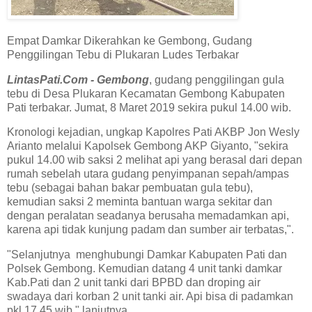
Empat Damkar Dikerahkan ke Gembong, Gudang
Penggilingan Tebu di Plukaran Ludes Terbakar
LintasPati.Com - Gembong
, gudang penggilingan gula
tebu di Desa Plukaran Kecamatan Gembong Kabupaten
Pati terbakar. Jumat, 8 Maret 2019 sekira pukul 14.00 wib.
Kronologi kejadian, ungkap Kapolres Pati AKBP Jon Wesly
Arianto melalui Kapolsek Gembong AKP Giyanto, "sekira
pukul 14.00 wib saksi 2 melihat api yang berasal dari depan
rumah sebelah utara gudang penyimpanan sepah/ampas
tebu (sebagai bahan bakar pembuatan gula tebu),
kemudian saksi 2 meminta bantuan warga sekitar dan
dengan peralatan seadanya berusaha memadamkan api,
karena api tidak kunjung padam dan sumber air terbatas,".
"Selanjutnya menghubungi Damkar Kabupaten Pati dan
Polsek Gembong. Kemudian datang 4 unit tanki damkar
Kab.Pati dan 2 unit tanki dari BPBD dan droping air
swadaya dari korban 2 unit tanki air. Api bisa di padamkan
pkl 17.45 wib," lanjutnya.