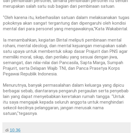
dari pembinaan personel, dimana pembinaan personel itu sendiri
merupakan salah satu sub bagian dari pembinaan satuan.
"Oleh karena itu, keberhasilan satuan dalam melaksanakan tugas
pokoknya akan sangat tergantung dan dipengaruhi oleh kondisi
mental dari para personel yang mengawakinya,"Kata Wakabintal.
Ia menambahkan, kegiatan Bintal meliputi pembinaan mental
rohani, mental ideologi, dan mental kejuangan merupakan salah
satu upaya untuk membentuk sikap dasar Prajurit dan PNS agar
memiliki moral, sikap, dan perilaku yang sesuai dengan jiwa,
semangat, dan nilai-nilai dari Pancasila, Sapta Marga, Sumpah
Prajurit, serta Delapan Wajib TNI, dan Panca Prasetya Korps
Pegawai Republik Indonesia.
Menurutnya, banyak permasalahan dalam keluarga yang dipicu
berbagai sebab, diantaranya pengaruh pergaulan serta penyebab
lain yang dapat menyebabkan keretakan rumah tangga. "Untuk
itu saya mengajak kepada seluruh anggota untuk menghindari
sekecil-kecilnya pelanggaran, jangan merusak nama
satuan,"tegasnya.
di
10.36