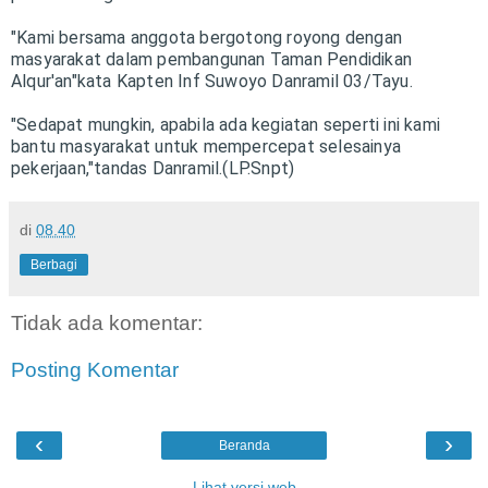
"Kami bersama anggota bergotong royong dengan
masyarakat dalam pembangunan Taman Pendidikan
Alqur'an"kata Kapten Inf Suwoyo Danramil 03/Tayu.
"Sedapat mungkin, apabila ada kegiatan seperti ini kami
bantu masyarakat untuk mempercepat selesainya
pekerjaan,"tandas Danramil.(LP.Snpt)
di
08.40
Berbagi
Tidak ada komentar:
Posting Komentar
‹
›
Beranda
Lihat versi web