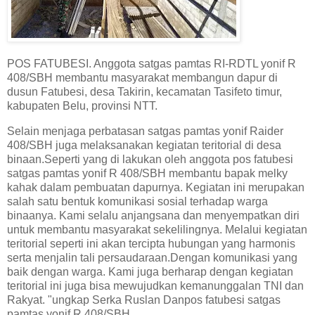
POS FATUBESI. Anggota satgas pamtas RI-RDTL yonif R
408/SBH membantu masyarakat membangun dapur di
dusun Fatubesi, desa Takirin, kecamatan Tasifeto timur,
kabupaten Belu, provinsi NTT.
Selain menjaga perbatasan satgas pamtas yonif Raider
408/SBH juga melaksanakan kegiatan teritorial di desa
binaan.Seperti yang di lakukan oleh anggota pos fatubesi
satgas pamtas yonif R 408/SBH membantu bapak melky
kahak dalam pembuatan dapurnya. Kegiatan ini merupakan
salah satu bentuk komunikasi sosial terhadap warga
binaanya. Kami selalu anjangsana dan menyempatkan diri
untuk membantu masyarakat sekelilingnya. Melalui kegiatan
teritorial seperti ini akan tercipta hubungan yang harmonis
serta menjalin tali persaudaraan.Dengan komunikasi yang
baik dengan warga. Kami juga berharap dengan kegiatan
teritorial ini juga bisa mewujudkan kemanunggalan TNI dan
Rakyat. "ungkap Serka Ruslan Danpos fatubesi satgas
pamtas yonif R 408/SBH.